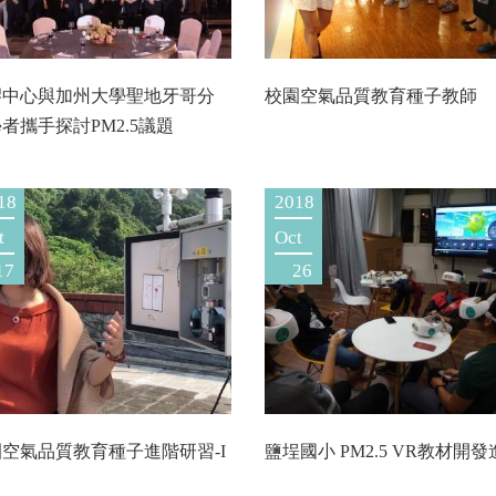
膠中心與加州大學聖地牙哥分
校園空氣品質教育種子教師
者攜手探討PM2.5議題
18
2018
t
Oct
17
26
空氣品質教育種子進階研習-I
鹽埕國小 PM2.5 VR教材開