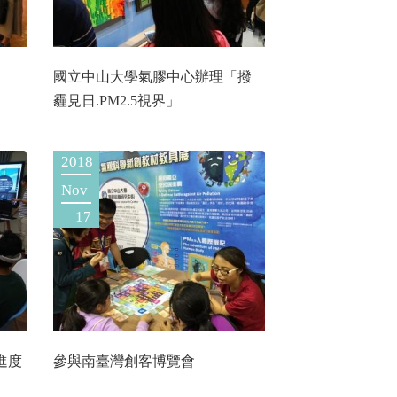
國立中山大學氣膠中心辦理「撥
霾見日.PM2.5視界」
2018
Nov
17
發進度
參與南臺灣創客博覽會