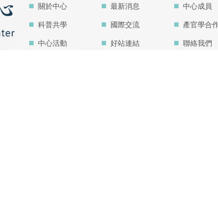
關於中心
最新消息
中心成員
科普共學
國際交流
產官學合
中心活動
好站連結
聯絡我們
檔案管理
網站地圖
中心研究
中心亮點成果
空汙教育地圖
主題學程
內在發展目標
IDG@Taiwan
總瀏覽人數 1448289
Bond
right © 2020 氣膠科學研究中心 - All Right Reserved.Designed by