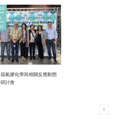
18
c
05
一屆氣膠化學與相關反應動態
際研討會
1