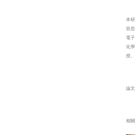
本研
容
電
化
授
論文
相