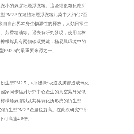
生微小的氣膠細懸浮微粒。這些經複雜反應所
生型PM2.5在總體細懸浮微粒污染中大約佔7至
來自自然界本身生物源性的釋放，人類日常生
品、芳香精油等。過去有研究發現，使用含檸
於檸檬烯具有兩個碳碳雙鍵，極易與環境中的
PM2.5的最重要來源之一。
生型PM2.5，可能對呼吸道及肺部造成氧化
用國家同步輻射研究中心產生的真空紫外光做
到檸檬烯氣膠以及其臭氧化所形成的衍生型
的衍生型PM2.5產量也愈高。在此次研究中所
可高達4.8倍。