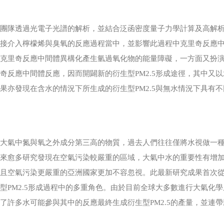
究團隊透過光電子光譜的解析，並結合泛函密度量子力學計算及高解
直接介入檸檬烯與臭氧的反應過程當中，並影響此過程中克里奇反應
低克里奇反應中間體異構化產生氫過氧化物的能量障礙，一方面又扮
奇反應中間體反應，因而開闢新的衍生型PM2.5形成途徑，其中又以水二
果亦發現在含水的情況下所生成的衍生型PM2.5與無水情況下具有
是大氣中氮與氧之外成分第三高的物質，過去人們往往僅將水視做一
愈來愈多研究發現在空氣污染較嚴重的區域，大氣中水的重要性有增
多且空氣污染更嚴重的亞洲國家更加不容忽視。此最新研究成果首次
型PM2.5形成過程中的多重角色。由於目前全球大多數進行大氣化
了許多水可能參與其中的反應最終生成衍生型PM2.5的產量，並連