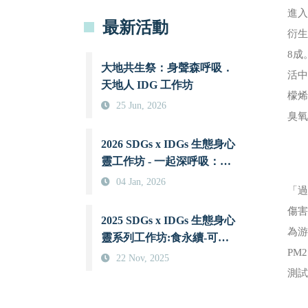
進
最新活動
衍生
8成
大地共生祭：身聲森呼吸．
活
天地人 IDG 工作坊
檬
25 Jun, 2026
臭氧
2026 SDGs x IDGs 生態身心
靈工作坊 - 一起深呼吸：當
古印度瑜伽智慧與現代科學
04 Jan, 2026
「過
相遇時
傷
2025 SDGs x IDGs 生態身心
為
靈系列工作坊:食永續-可可
PM
傳送愛
22 Nov, 2025
測試