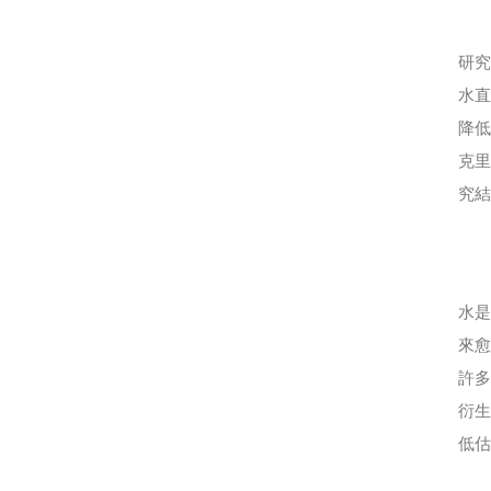
研
水
降
克里
究結
水
來
許
衍生
低估