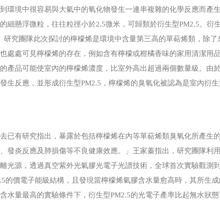
入到環境中很容易與大氣中的氧化物發生一連串複雜的化學反應而產
的細懸浮微粒，往往粒徑小於2.5微米，可歸類於衍生型PM2.5。衍
。研究團隊此次探討的檸檬烯是環境中含量第三高的單萜烯類，除了
中也處處可見檸檬烯的存在，例如含有檸檬或柑橘香味的家用清潔用
烯的產品可能使室內的檸檬烯濃度，比室外高出超過兩個數量級。由
發生反應，並形成衍生型PM2.5，檸檬烯的臭氧化被認為是室內衍生型
去已有研究指出，暴露於包括檸檬烯在內等單萜烯類臭氧化所產生的衍
害、發炎反應及肺損傷等不良健康效應。」王家蓁指出，研究團隊利
游離光源，透過真空紫外光氣膠光電子光譜技術，全球首次實驗觀測
2.5的價電子能級結構，且發現當檸檬烯氣膠含水量愈高時，其所生成
含水量最高的實驗條件下，衍生型PM2.5的光電子產率比起無水狀態下