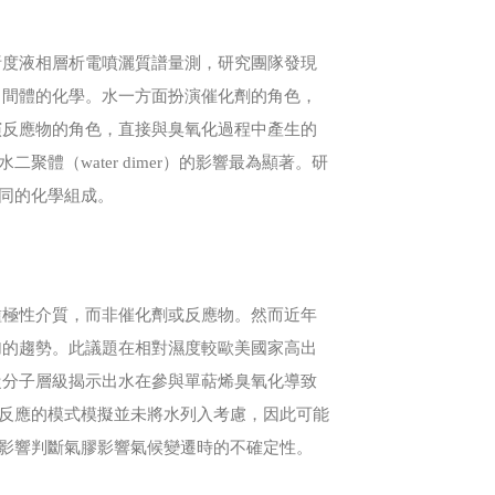
析度液相層析電噴灑質譜量測，研究團隊發現
中間體的化學。水一方面扮演催化劑的角色，
演反應物的角色，直接與臭氧化過程中產生的
聚體（water dimer）的影響最為顯著。研
不同的化學組成。
種極性介質，而非催化劑或反應物。然而近年
加的趨勢。此議題在相對濕度較歐美國家高出
從分子層級揭示出水在參與單萜烯臭氧化導致
學反應的模式模擬並未將水列入考慮，因此可能
帶影響判斷氣膠影響氣候變遷時的不確定性。