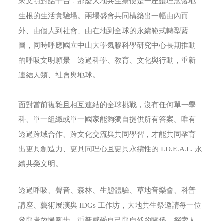
來文明對話平台，那麼大地共生祭便是一座讓理念落地
生根的生活實驗場。兩場盛會共同構築出一幅由內而
外、由個人到社會、由在地到全球的永續範式轉型藍
圖，同時呼應國立中山大學氣膠科學研究中心長期推動
的呼吸文明願景—透過科學、教育、文化與行動，重新
連結人類、社會與地球。
面對當前複雜且相互連結的全球挑戰，沒有任何單一學
科、單一組織或單一國家能夠獨自提供所有答案。唯有
透過跨域合作、跨文化交流與共同學習，才能共同孕育
出更具創造力、更具同理心且更具永續性的 I.D.E.A.L. 永
續共榮文明。
透過呼吸、聲音、森林、生態體驗、草地音樂會、科普
講座、藝術展演與 IDGs 工作坊，大地共生祭邀請每一位
參與者放慢腳步，重新感受自己與自然的關係，探索人