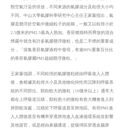
類空氣汙染所排放，不同來源的氣膠成分及粒徑大小均
不同。中山大學氣膠科學研究中心主任王家蓁指出，氣
膠是懸浮於空氣中微細粒子的統稱，一般又以粒徑小於
2.5微米的PM2.5最為人熟知。香菸燃燒時所釋放的混合
煙霧中就含有許多氣膠懸浮微粒，也是二手煙的重要成
分，「採集香菸氣膠過程中發現，有逾80%重量百分比
的香菸氣膠屬PM1超細懸浮微粒。」
王家蓁強調，不同粒徑的氣膠微粒經由呼吸進入人體
後，會根據其粒徑大小及其他物化特性而沉降到呼吸系
統的不同部位。顆粒較大的微粒（10微米以上）通常大
都在上呼吸道沉積，顆粒愈小的微粒有愈大機會進入到
肺部較深處，沉積於下呼吸道甚至肺泡區。有些PM1進
入人體後甚至有機率穿透肺泡進入血液循環系統並影響
其他器官，或是經由鼻腦通道，從嗅球區穿透血腦屏