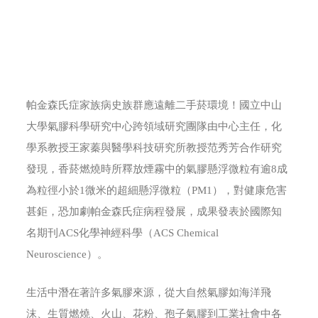
帕金森氏症家族病史族群應遠離二手菸環境！國立中山
大學氣膠科學研究中心跨領域研究團隊由中心主任，化
學系教授王家蓁與醫學科技研究所教授范秀芳合作研究
發現，香菸燃燒時所釋放煙霧中的氣膠懸浮微粒有逾8成
為粒徑小於1微米的超細懸浮微粒（PM1），對健康危害
甚鉅，恐加劇帕金森氏症病程發展，成果發表於國際知
名期刊ACS化學神經科學（ACS Chemical
Neuroscience）。
生活中潛在著許多氣膠來源，從大自然氣膠如海洋飛
沫、生質燃燒、火山、花粉、孢子氣膠到工業社會中各