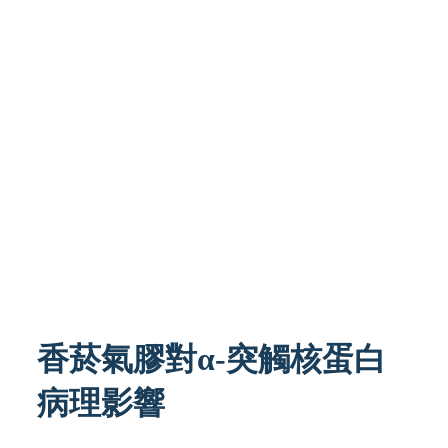
香菸氣膠對α-突觸核蛋白
病理影響