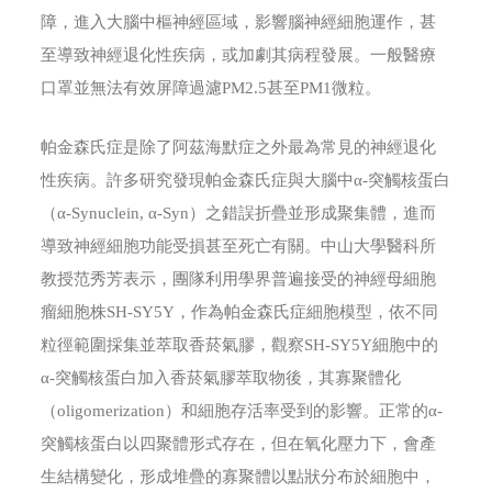
障，進入大腦中樞神經區域，影響腦神經細胞運作，甚
至導致神經退化性疾病，或加劇其病程發展。一般醫療
口罩並無法有效屏障過濾PM2.5甚至PM1微粒。
帕金森氏症是除了阿茲海默症之外最為常見的神經退化
性疾病。許多研究發現帕金森氏症與大腦中α-突觸核蛋白
（α-Synuclein, α-Syn）之錯誤折疊並形成聚集體，進而
導致神經細胞功能受損甚至死亡有關。中山大學醫科所
教授范秀芳表示，團隊利用學界普遍接受的神經母細胞
瘤細胞株SH-SY5Y，作為帕金森氏症細胞模型，依不同
粒徑範圍採集並萃取香菸氣膠，觀察SH-SY5Y細胞中的
α-突觸核蛋白加入香菸氣膠萃取物後，其寡聚體化
（oligomerization）和細胞存活率受到的影響。正常的α-
突觸核蛋白以四聚體形式存在，但在氧化壓力下，會產
生結構變化，形成堆疊的寡聚體以點狀分布於細胞中，