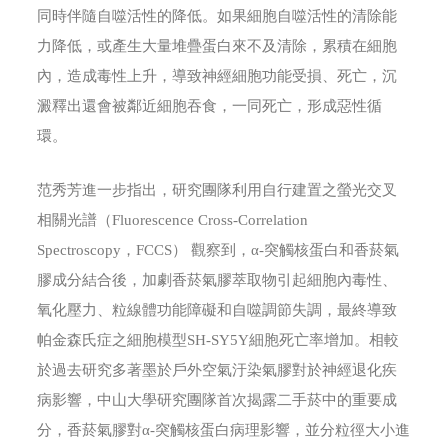
同時伴隨自噬活性的降低。如果細胞自噬活性的清除能
力降低，或產生大量堆疊蛋白來不及清除，累積在細胞
內，造成毒性上升，導致神經細胞功能受損、死亡，沉
澱釋出還會被鄰近細胞吞食，一同死亡，形成惡性循
環。
范秀芳進一步指出，研究團隊利用自行建置之螢光交叉
相關光譜（Fluorescence Cross-Correlation
Spectroscopy，FCCS） 觀察到，α-突觸核蛋白和香菸氣
膠成分結合後，加劇香菸氣膠萃取物引起細胞內毒性、
氧化壓力、粒線體功能障礙和自噬調節失調，最終導致
帕金森氏症之細胞模型SH-SY5Y細胞死亡率增加。相較
於過去研究多著墨於戶外空氣汙染氣膠對於神經退化疾
病影響，中山大學研究團隊首次揭露二手菸中的重要成
分，香菸氣膠對α-突觸核蛋白病理影響，並分粒徑大小進