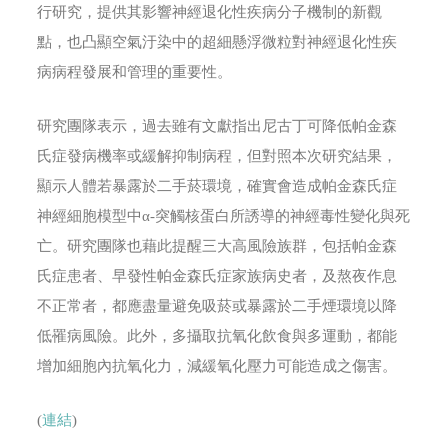
行研究，提供其影響神經退化性疾病分子機制的新觀
點，也凸顯空氣汙染中的超細懸浮微粒對神經退化性疾
病病程發展和管理的重要性。
研究團隊表示，過去雖有文獻指出尼古丁可降低帕金森
氏症發病機率或緩解抑制病程，但對照本次研究結果，
顯示人體若暴露於二手菸環境，確實會造成帕金森氏症
神經細胞模型中α-突觸核蛋白所誘導的神經毒性變化與死
亡。研究團隊也藉此提醒三大高風險族群，包括帕金森
氏症患者、早發性帕金森氏症家族病史者，及熬夜作息
不正常者，都應盡量避免吸菸或暴露於二手煙環境以降
低罹病風險。此外，多攝取抗氧化飲食與多運動，都能
增加細胞內抗氧化力，減緩氧化壓力可能造成之傷害。
(
連結
)