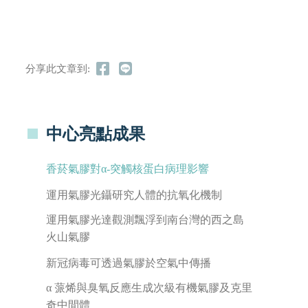
分享此文章到:
中心亮點成果
香菸氣膠對α-突觸核蛋白病理影響
運用氣膠光鑷研究人體的抗氧化機制
運用氣膠光達觀測飄浮到南台灣的西之島
火山氣膠
新冠病毒可透過氣膠於空氣中傳播
α 蒎烯與臭氧反應生成次級有機氣膠及克里
奇中間體