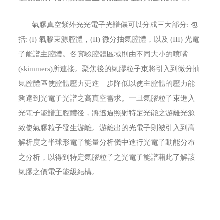
氣膠真空紫外光光電子光譜儀可以分成三大部分: 包
括: (I) 氣膠束源腔體，(II) 微分抽氣腔體，以及 (III) 光電
子能譜主腔體。各實驗腔體區域則由不同大小的噴嘴
(skimmers)所連接。聚焦後的氣膠粒子束將引入到微分抽
氣腔體區使腔體壓力更進一步降低以使主腔體的壓力能
夠達到光電子光譜之高真空需求。一旦氣膠粒子束進入
光電子能譜主腔體後，將透過照射特定光能之游離光源
致使氣膠粒子發生游離。游離出的光電子則被引入到高
解析度之半球形電子能量分析儀中進行光電子動能分布
之分析，以得到特定氣膠粒子之光電子能譜藉此了解該
氣膠之價電子能級結構。