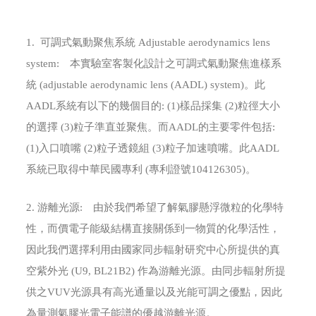
1. 可調式氣動聚焦系統 Adjustable aerodynamics lens
system: 本實驗室客製化設計之可調式氣動聚焦進樣系
統 (adjustable aerodynamic lens (AADL) system)。此
AADL系統有以下的幾個目的: (1)樣品採集 (2)粒徑大小
的選擇 (3)粒子準直並聚焦。而AADL的主要零件包括:
(1)入口噴嘴 (2)粒子透鏡組 (3)粒子加速噴嘴。此AADL
系統已取得中華民國專利 (專利證號104126305)。
2. 游離光源: 由於我們希望了解氣膠懸浮微粒的化學特
性，而價電子能級結構直接關係到一物質的化學活性，
因此我們選擇利用由國家同步輻射研究中心所提供的真
空紫外光 (U9, BL21B2) 作為游離光源。由同步輻射所提
供之VUV光源具有高光通量以及光能可調之優點，因此
為量測氣膠光電子能譜的優越游離光源。