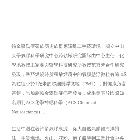
帕金森氏症家族病史族群應遠離二手菸環境！國立中山
大學氣膠科學研究中心跨領域研究團隊由中心主任，化
學系教授王家蓁與醫學科技研究所教授范秀芳合作研究
發現，香菸燃燒時所釋放煙霧中的氣膠懸浮微粒有逾8成
為粒徑小於1微米的超細懸浮微粒（PM1），對健康危害
甚鉅，恐加劇帕金森氏症病程發展，成果發表於國際知
名期刊ACS化學神經科學（ACS Chemical
Neuroscience）。
生活中潛在著許多氣膠來源，從大自然氣膠如海洋飛
沫、生質燃燒、火山、花粉、孢子氣膠到工業社會中各