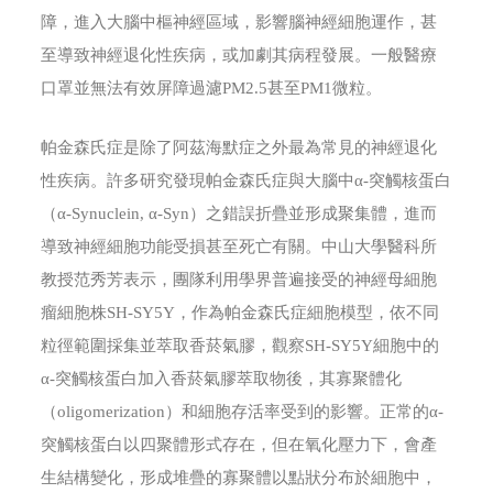
障，進入大腦中樞神經區域，影響腦神經細胞運作，甚
至導致神經退化性疾病，或加劇其病程發展。一般醫療
口罩並無法有效屏障過濾PM2.5甚至PM1微粒。
帕金森氏症是除了阿茲海默症之外最為常見的神經退化
性疾病。許多研究發現帕金森氏症與大腦中α-突觸核蛋白
（α-Synuclein, α-Syn）之錯誤折疊並形成聚集體，進而
導致神經細胞功能受損甚至死亡有關。中山大學醫科所
教授范秀芳表示，團隊利用學界普遍接受的神經母細胞
瘤細胞株SH-SY5Y，作為帕金森氏症細胞模型，依不同
粒徑範圍採集並萃取香菸氣膠，觀察SH-SY5Y細胞中的
α-突觸核蛋白加入香菸氣膠萃取物後，其寡聚體化
（oligomerization）和細胞存活率受到的影響。正常的α-
突觸核蛋白以四聚體形式存在，但在氧化壓力下，會產
生結構變化，形成堆疊的寡聚體以點狀分布於細胞中，