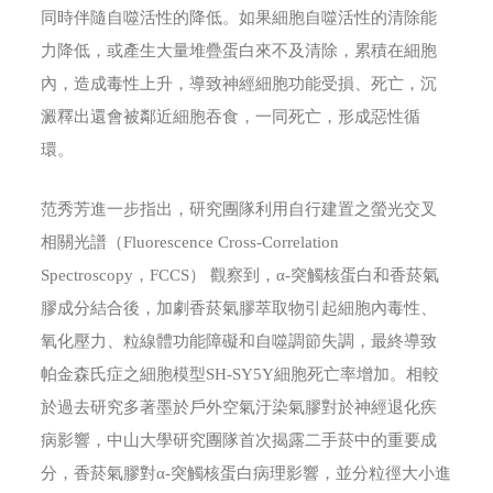
同時伴隨自噬活性的降低。如果細胞自噬活性的清除能
力降低，或產生大量堆疊蛋白來不及清除，累積在細胞
內，造成毒性上升，導致神經細胞功能受損、死亡，沉
澱釋出還會被鄰近細胞吞食，一同死亡，形成惡性循
環。
范秀芳進一步指出，研究團隊利用自行建置之螢光交叉
相關光譜（Fluorescence Cross-Correlation
Spectroscopy，FCCS） 觀察到，α-突觸核蛋白和香菸氣
膠成分結合後，加劇香菸氣膠萃取物引起細胞內毒性、
氧化壓力、粒線體功能障礙和自噬調節失調，最終導致
帕金森氏症之細胞模型SH-SY5Y細胞死亡率增加。相較
於過去研究多著墨於戶外空氣汙染氣膠對於神經退化疾
病影響，中山大學研究團隊首次揭露二手菸中的重要成
分，香菸氣膠對α-突觸核蛋白病理影響，並分粒徑大小進