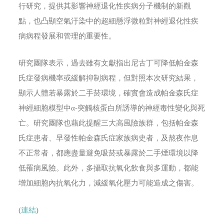
行研究，提供其影響神經退化性疾病分子機制的新觀
點，也凸顯空氣汙染中的超細懸浮微粒對神經退化性疾
病病程發展和管理的重要性。
研究團隊表示，過去雖有文獻指出尼古丁可降低帕金森
氏症發病機率或緩解抑制病程，但對照本次研究結果，
顯示人體若暴露於二手菸環境，確實會造成帕金森氏症
神經細胞模型中α-突觸核蛋白所誘導的神經毒性變化與死
亡。研究團隊也藉此提醒三大高風險族群，包括帕金森
氏症患者、早發性帕金森氏症家族病史者，及熬夜作息
不正常者，都應盡量避免吸菸或暴露於二手煙環境以降
低罹病風險。此外，多攝取抗氧化飲食與多運動，都能
增加細胞內抗氧化力，減緩氧化壓力可能造成之傷害。
(
連結
)