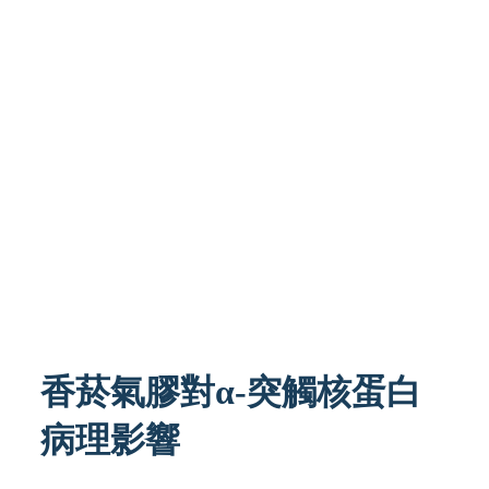
香菸氣膠對α-突觸核蛋白
病理影響