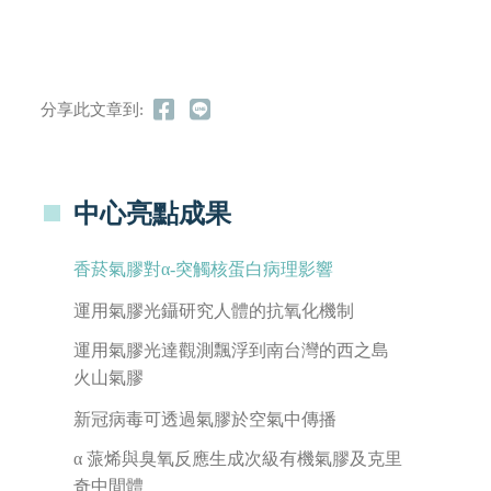
分享此文章到:
中心亮點成果
香菸氣膠對α-突觸核蛋白病理影響
運用氣膠光鑷研究人體的抗氧化機制
運用氣膠光達觀測飄浮到南台灣的西之島
火山氣膠
新冠病毒可透過氣膠於空氣中傳播
α 蒎烯與臭氧反應生成次級有機氣膠及克里
奇中間體