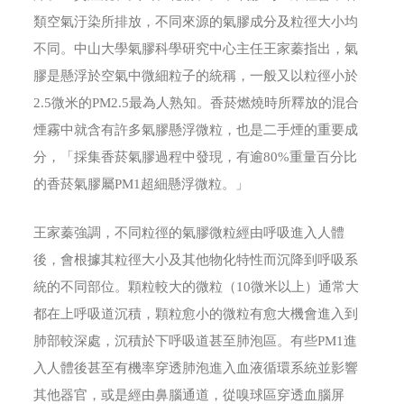
類空氣汙染所排放，不同來源的氣膠成分及粒徑大小均
不同。中山大學氣膠科學研究中心主任王家蓁指出，氣
膠是懸浮於空氣中微細粒子的統稱，一般又以粒徑小於
2.5微米的PM2.5最為人熟知。香菸燃燒時所釋放的混合
煙霧中就含有許多氣膠懸浮微粒，也是二手煙的重要成
分，「採集香菸氣膠過程中發現，有逾80%重量百分比
的香菸氣膠屬PM1超細懸浮微粒。」
王家蓁強調，不同粒徑的氣膠微粒經由呼吸進入人體
後，會根據其粒徑大小及其他物化特性而沉降到呼吸系
統的不同部位。顆粒較大的微粒（10微米以上）通常大
都在上呼吸道沉積，顆粒愈小的微粒有愈大機會進入到
肺部較深處，沉積於下呼吸道甚至肺泡區。有些PM1進
入人體後甚至有機率穿透肺泡進入血液循環系統並影響
其他器官，或是經由鼻腦通道，從嗅球區穿透血腦屏