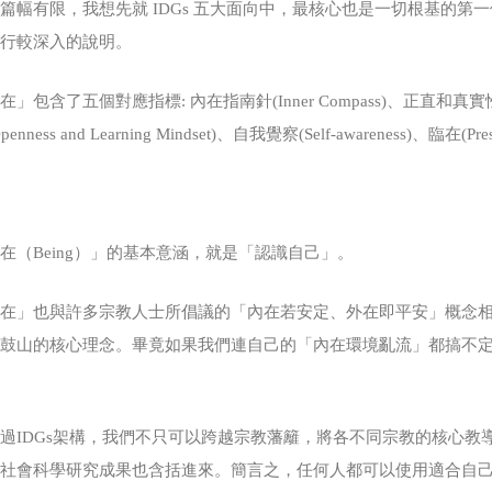
篇幅有限，我想先就 IDGs 五大面向中，最核心也是一切根基的第一
進行較深入的說明。
」包含了五個對應指標: 內在指南針(Inner Compass)、正直和真實性(Integ
penness and Learning Mindset)、自我覺察(Self-awareness)、臨在(Pre
在（Being）」的基本意涵，就是「認識自己」。
存在」也與許多宗教人士所倡議的「內在若安定、外在即平安」概念
法鼓山的核心理念。畢竟如果我們連自己的「內在環境亂流」都搞不
？
過IDGs架構，我們不只可以跨越宗教藩籬，將各不同宗教的核心
等社會科學研究成果也含括進來。簡言之，任何人都可以使用適合自