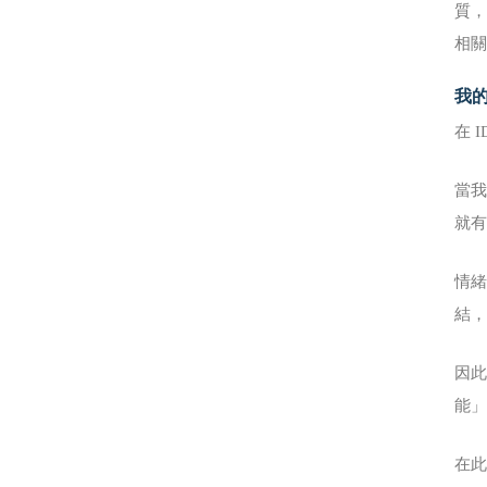
質，
相關
我的
在 
當
就
情緒
結
因
能
在此