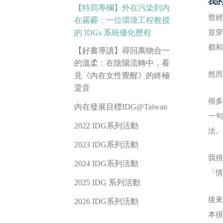
我
【特寫專欄】外在污染到內
曾
在霧霾：一位環境工程教授
的 IDGs 系統優化歷程
並
都
【好書導讀】尋回萬物合一
的溫柔：在陰陽流轉中，看
然
見《內在女性覺醒》的終極
跫音
很
內在發展目標IDG@Taiwan
一
2022 IDG系列活動
法
2023 IDG系列活動
我很
2024 IDG系列活動
「
2025 IDG 系列活動
後來
2026 IDG系列活動
本