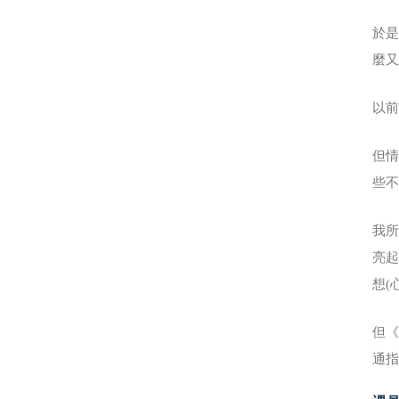
於是
麼
以
但情
些
我所
亮
想(
但
通