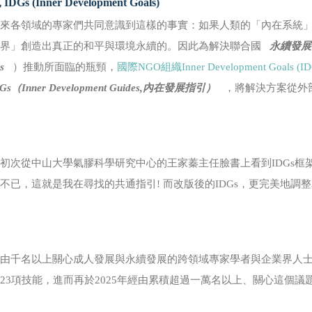
IDGs (Inner Development Goals)
年來各領域的專家們共同意識到這樣的事實：如果人類的「內在系統
世界」創造出真正的和平與環境永續的。因此為解決聯合國
永續發展目標（
s
）推動所面臨的瓶頸，
國際NGO組織Inner Development Goals (ID
Gs（Inner Development Guides,內在發展指引）
，將解決方案從外
初次從中山大學氣膠科學研究中心的王家蓁主任臉書上看到IDGs框架(當時
不已，這就是我在尋找的共通指引! 而改版後的IDGs，更完美地調整為2
由千名以上關心成人發展與永續發展的跨領域專家學者與企業界人士所
23項技能，進而再於2025年經由累積超過一萬名以上、關心這個議