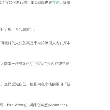
知道該如何進行的，IDG組織也在
官網
上提供
南針」與「自我覺察」。
。而最好的人生答案是來自於每個人內在原本
才能進一步讓她(他)引領我們與內在智慧連
正、進而認識自己、擁抱內在小孩的兩項「技
Writing）與靜心冥想(Meditation)。