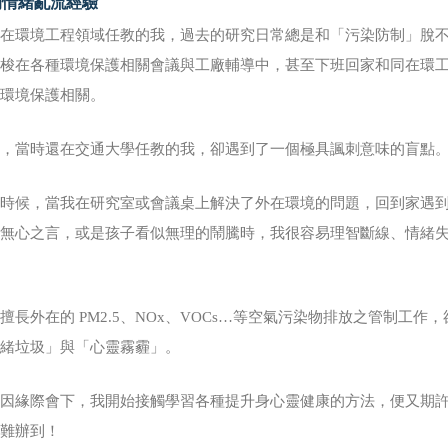
的情緒亂流經驗
經在環境工程領域任教的我，過去的研究日常總是和「污染防制」脫
穿梭在各種環境保護相關會議與工廠輔導中，甚至下班回家和同在環
和環境保護相關。
而，當時還在交通大學任教的我，卻遇到了一個極具諷刺意味的盲點
多時候，當我在研究室或會議桌上解決了外在環境的問題，回到家遇
句無心之言，或是孩子看似無理的鬧騰時，我很容易理智斷線、情緒
。
擅長外在的 PM2.5、NOx、VOCs…等空氣污染物排放之管制工
情緒垃圾」與「心靈霧霾」。
因緣際會下，我開始接觸學習各種提升身心靈健康的方法，便又期許
很難辦到！