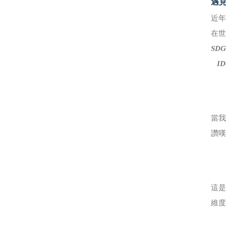
遇見 
近
在
SDG
ID
當我
讚嘆
這是
維度