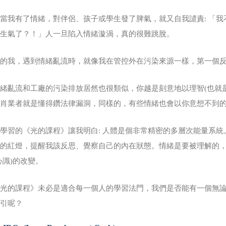
當我有了情緒，對伴侶、孩子或學生發了脾氣，就又自我譴責: 「我
又生氣了？！」人一旦陷入情緒漩渦，真的很難跳脫。
前的我，遇到情緒亂流時，就像我在管控外在污染來源一樣，第一個
緒亂流和工廠的污染排放居然也很類似，你越是刻意地以理智(也就
不肖業者就是懂得鑽法律漏洞，同樣的，有些情緒也會以你意想不到
學習的《光的課程》讓我明白: 人體是個非常精密的多層次能量系
起的紅燈，提醒我該反思、覺察自己的內在狀態。情緒是要被理解的
心識)的改變。
《光的課程》未必是適合每一個人的學習法門，我們是否能有一個無
指引呢？