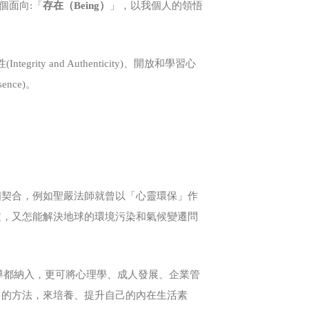
個面向:「
存在（Being）
」，以我個人的領悟
rity and Authenticity)、開放和學習心
sence)。
相契合，例如聖嚴法師就曾以「心靈環保」作
定，又怎能解決地球的環境污染和氣候變遷問
教導都納入，更可將心理學、成人發展、企業管
己的方法，來培養、提升自己的內在生活素