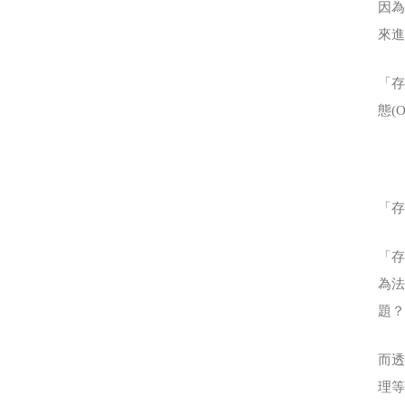
因為
來
「存在
態(O
「存
「
為
題
而透
理