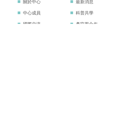
關於中心
最新消息
中心成員
科普共學
國際交流
產官學合作
中心活動
好站連結
聯絡我們
檔案管理
網站地圖
中心研究設施
中心亮點成果
空汙教育地圖
主題學程
內在發展目標
IDG@Taiwan
CONTACT US
804 高雄市鼓山區蓮海路 70 號