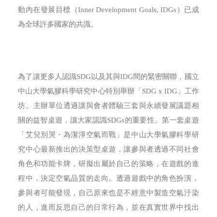
動內在發展目標（Inner Development Goals, IDGs）已成
為全球許多國家的共識。
為了讓更多人認識SDG以及其與IDG間的緊密關聯，國立
中山大學氣膠科學研究中心特別舉辦「SDG x IDG」工作
坊。主辦單位透過讓與會者體驗三套與永續發展議題相
關的益智桌遊，讓大家認識SDGs的重要性。第一套桌遊
「艾兒別哭・為潔淨空氣而戰」是中山大學氣膠科學研
究中心最新推出的決策型桌遊，讓參與者透過不同社會
角色和功能卡牌，研擬出屬於自己的策略，在遊戲的進
程中，決定空氣品質的走向。透過遊戲中的角色扮演，
參與者可能發現，自己原來也是不經意中製造空氣汙染
的人，進而反思自己的日常行為，並在真實世界中找出