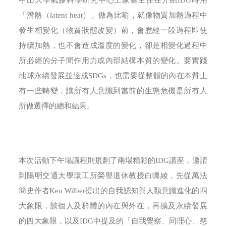
中山大學氣膠科學研究中心王家蓁主任在介紹IDG時用
「潛熱（latent heat）」做為比喻，就像物質加熱過程中
發生相變化（物質狀態改變）前，會歷經一段過程即使
持續加熱，也不會造成溫度的變化，卻是相變化過程中
所必經的分子間作用力或內部結構本質的變化。要實踐
地球永續發展並達成SDGs，也需要從整體的內在本質上
有一些轉變，讓所有人意識到當前的生態危機是所有人
所做選擇的總和結果。
本次活動下午場議程則規劃了兩場精彩的IDG講座，邀請
到陽明交通大學環工所榮譽退休教授白曛綾，先從萬法
簡史作者Ken Wilber提出的自我認知與人類意識進化的四
大象限，談個人及群體的內在與外在，再擴及永續發展
的四大象限，以及IDG中提及的「自我覺察、同理心、慈