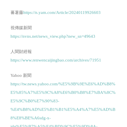
蕃薯藤
https://n.yam.com/Article/20240119926603
視傳媒新聞
https://nvns.net/news_view.php?new_sn=49643
人聞財經報
https://www.renwencaijingbao.com/archives/71951
Yahoo 新聞
https://tw.news.yahoo.com/%E5%9B%9E%E6%AD%B8%
E5%85%A7%E5%9C%A8%E6%B0%B8%E7%BA%8C%
E5%9C%B0%E7%90%83-
%E4%B8%AD%E5%B1%B1%E5%A4%A7%E5%AD%B
8%E8%BE%A6sdg-x-
idg%E5%B7%A5%E4%BD%9C%E5%9D%8A-