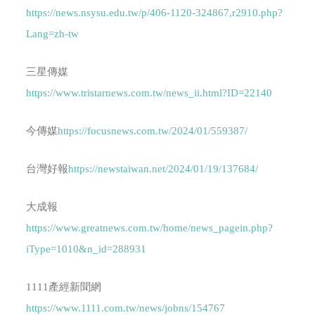
https://news.nsysu.edu.tw/p/406-1120-324867,r2910.php?
Lang=zh-tw
三星傳媒
https://www.tristarnews.com.tw/news_ii.html?ID=22140
今傳媒
https://focusnews.com.tw/2024/01/559387/
台灣好報
https://newstaiwan.net/2024/01/19/137684/
大成報
https://www.greatnews.com.tw/home/news_pagein.php?
iType=1010&n_id=288931
1111產經新聞網
https://www.1111.com.tw/news/jobns/154767