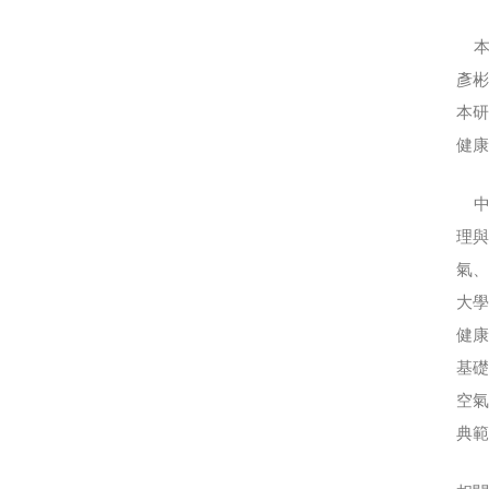
本
彥
本
健
中
理與
氣
大
健
基
空
典