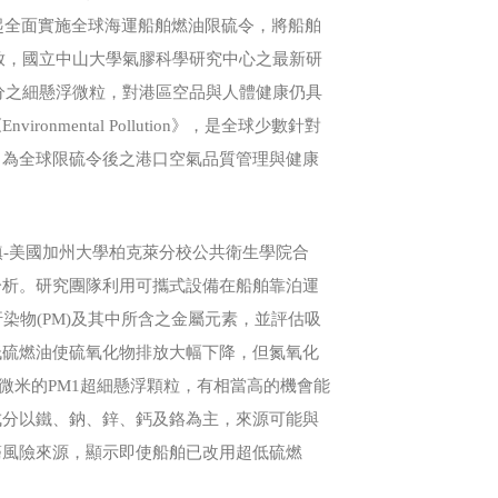
起全面實施全球海運船舶燃油限硫令，將船舶
物排放，國立中山大學氣膠科學研究中心之最新研
分之細懸浮微粒，對港區空品與人體健康仍具
mental Pollution》，是全球少數針對
，為全球限硫令後之港口空氣品質管理與健康
-美國加州大學柏克萊分校公共衛生學院合
分析。研究團隊利用可攜式設備在船舶靠泊運
染物(PM)及其中所含之金屬元素，並評估吸
低硫燃油使硫氧化物排放大幅下降，但氮氧化
微米的PM1超細懸浮顆粒，有相當高的機會能
成分以鐵、鈉、鋅、鈣及鉻為主，來源可能與
癌風險來源，顯示即使船舶已改用超低硫燃