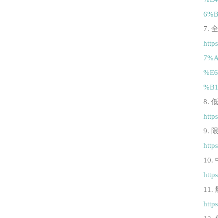
6%B
7.
htt
7%A
%E
%B1
8.
http
9.
http
10
http
11
http