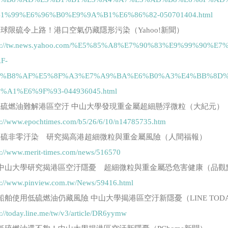
1%99%E6%96%B0%E9%9A%B1%E6%86%82-050701404.html
 全球限硫令上路！港口空氣仍藏隱形污染（Yahoo!新聞）
ps://tw.news.yahoo.com/%E5%85%A8%E7%90%83%E9%99%9
F-
6%B8%AF%E5%8F%A3%E7%A9%BA%E6%B0%A3%E4%BB%8D%
%A1%E6%9F%93-044936045.html
 低硫燃油難解港區空汙 中山大學發現重金屬超細懸浮微粒（大紀元）
s://www.epochtimes.com/b5/26/6/10/n14785735.htm
 限硫非零汙染 研究揭高港超細微粒與重金屬風險（人間福報）
s://www.merit-times.com/news/516570
. 中山大學研究揭港區空汙隱憂 超細微粒與重金屬恐危害健康（品觀
s://www.pinview.com.tw/News/59416.html
. 船舶使用低硫燃油仍藏風險 中山大學揭港區空汙新隱憂（LINE TOD
s://today.line.me/tw/v3/article/DR6yymw