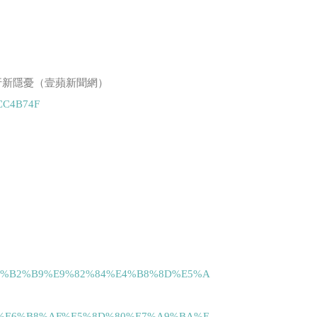
汙新隱憂（壹蘋新聞網）
7BCC4B74F
3%E6%B2%B9%E9%82%84%E4%B8%8D%E5%A
%E6%B8%AF%E5%8D%80%E7%A9%BA%E