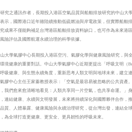
研究之通訊作者，長期投入港區空氣品質與船舶排放研究的中山大學
彬表示，國際港口近年雖陸續推動低硫燃油與岸電政策，但實際船舶
研究成果不僅能夠補足台灣港區船舶排放資料缺口，也可作為未來港
康風險評估及國際航運永續治理的科學依據。
山大學氣膠中心長期投入港區空污、氣膠化學與健康風險研究，與全
環境健康的重要對話。中山大學氣膠中心近期更提出「呼吸文明（Breathin
、呼吸健康、與生態永續角度，重新思考人類文明與地球未來，建立
學氣膠中心主任王家蓁教授表示：「空氣是最容易被忽略的公共資產
康，我們愈來愈清晰地看見：人類共享同一片空氣，也共享命運。」
礎，連結健康、永續與文明發展，未來將持續深化與國際夥伴合作，
氣品質、人體暴露、健康風險與永續治理研究，從台灣出發，連結全
範，為全球打造更健康、更安全、更具韌性的呼吸未來。