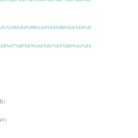
0%E7%A1%AB%E4%BB%A4%E4%B8%8A%E8%B
E8%97%8F%E9%9A%B1%E5%BD%A2%E6
點）
AY）