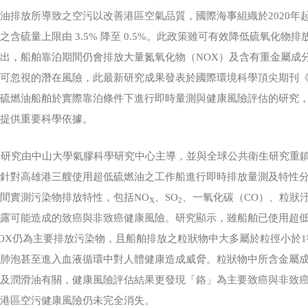
油排放所導致之空污以改善港區空氣品質，國際海事組織於2020年
之含硫量上限由 3.5% 降至 0.5%。此政策雖可有效降低硫氧化
出，船舶靠泊期間仍會排放大量氮氧化物（NOX）及含有重金屬成
可忽視的潛在風險，此最新研究成果發表於國際環境科學頂尖期刊《Environ
低硫燃油船舶於實際靠泊條件下進行即時量測與健康風險評估的研究
理提供重要科學依據。
研究由中山大學氣膠科學研究中心主導，並與全球公共衛生研究重鎮
，針對高雄港三艘使用超低硫燃油之工作船進行即時排放量測及特性
間實測污染物排放特性，包括NO
、SO
、一氧化碳（CO）、粒狀汙
X
2
暴露可能造成的致癌與非致癌健康風險。研究顯示，雖船舶已使用超
OX仍為主要排放污染物，且船舶排放之粒狀物中大多屬於粒徑小於1
入肺泡甚至進入血液循環中對人體健康造成威脅。粒狀物中所含金屬
油及潤滑油有關，健康風險評估結果更發現「鉻」為主要致癌與非致
，港區空污健康風險仍未完全消失。