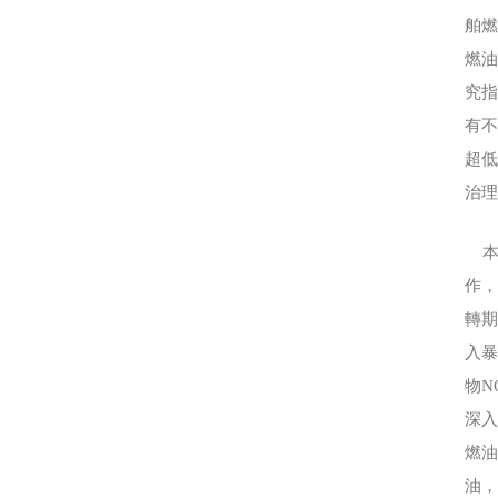
舶燃
燃油
究指
有不
超
治
本
作
轉期
入
物N
深
燃
油