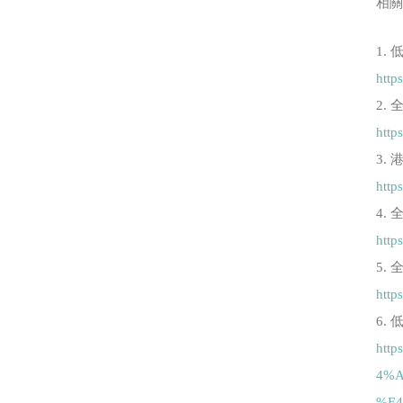
相
1.
http
2.
http
3.
http
4.
http
5.
http
6.
htt
4%A
%E