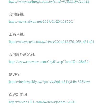
https://www.tssdnews.com.tw/?FID=67&CID=720429
台灣好報:
https://newstaiwan.net/2024/01/23/139520/
工商時報:
https://www.ctee.com.tw/news/20240123701056-431401
台灣數位新聞網:
http://www.enewstw.com/City01.asp?ItemID=138452
鮮週報:
https://freshweekly.tw/?pn=vw&id=a21kj849e698#vw
產經新聞網:
https://www.1111.com.tw/news/jobns/154816