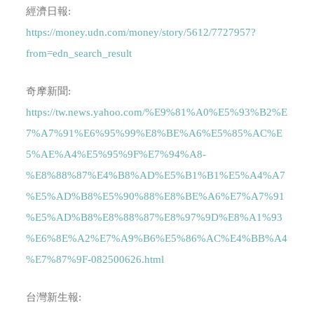
經濟日報:
https://money.udn.com/money/story/5612/7727957?
from=edn_search_result
奇摩新聞:
https://tw.news.yahoo.com/%E9%81%A0%E5%93%B2%E
7%A7%91%E6%95%99%E8%BE%A6%E5%85%AC%E
5%AE%A4%E5%95%9F%E7%94%A8-
%E8%88%87%E4%B8%AD%E5%B1%B1%E5%A4%A7
%E5%AD%B8%E5%90%88%E8%BE%A6%E7%A7%91
%E5%AD%B8%E8%88%87%E8%97%9D%E8%A1%93
%E6%8E%A2%E7%A9%B6%E5%86%AC%E4%BB%A4
%E7%87%9F-082500626.html
台灣新生報: