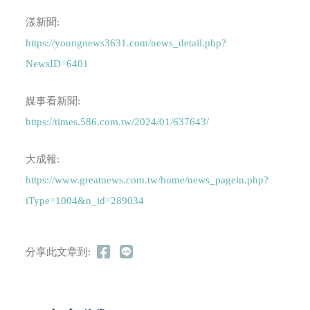
漾新聞:
https://youngnews3631.com/news_detail.php?
NewsID=6401
媒事看新聞:
https://times.586.com.tw/2024/01/637643/
大成報:
https://www.greatnews.com.tw/home/news_pagein.php?
iType=1004&n_id=289034
分享此文章到: