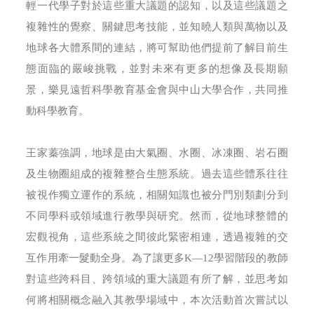
輕一代學子對於這些重大議題的認知，以及這些議題之
複雜性的覺察、關鍵思考技能，並知曉人類與萬物以及
地球各大體系間的連結，將可幫助他們提前了解目前生
態面臨的嚴峻挑戰，並對未來有更多的想像及長期願
景，樂見遠哲科學教育基金會與中山大學合作，共同推
動科學教育。
王家蓁強調，地球是由大氣圈、水圈、冰凍圈、岩石圈
及生物圈組成的複雜整合生態系統。過去這些體系往往
被視作獨立運作的系統，相關知識也被分門別類劃分到
不同學科或領域進行教學與研究。然而，從地球整體的
宏觀視角，這些系統之間彼此緊密相連，透過複雜的交
互作用牽一髮動全身。為了讓更多K—12學習階段的教師
對這些跨科目、跨領域的重大議題有所了解，並思考如
何將相關概念融入其教學場域中，本次活動首次嘗試以