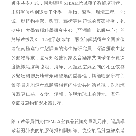
師生共學方式，同步舉辦 STEAM跨域種子教師培訓營。
主辦單位特別邀集了化學、 生物、醫學、環境工程、 能
源、動植物生態、教育、藝術等跨領域的專家學者，包
括中山大學氣膠科學研究中心（亞洲唯一氣膠中心）的
跨域教授及K—12種子教師群、兩位師鐸獎得主全國首位
遠征南極進行生態調查的海生館研究員、深諳獼猴生態
的動物專家，還有知名藝術家及音樂家共同帶領學員深
度認識氣膠與陸地、海洋、人類及空氣之間的相互依存
的緊密關聯及地球永續發展的重要性，期能喚起所有與
會學員與地球母親臍帶相連的生命共同體意識，對地球
母親更仁慈、友愛、溫和，並與地球上的陸地、海洋、
空氣及萬物和諧永續共存。
除了教學員們實作PM2.5空氣品質隨身量測元件、認識導
致新冠肺炎的氣膠傳播相關知識、從空氣品質益智桌遊