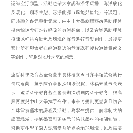
認識空汙類型，活動也帶大家認識淨零碳排、海洋酸化
及暖化、珊瑚生態、潔淨能源（風能與氫能）等議題；
同時融入多元藝術元素，由中山大學劇場藝術系助理教
授何怡璉帶領進行呼吸的身態想像，以及音樂系助理教
授陳以軒結合鯨魚及環境的聲音進行音樂創作，最後更
安排所有與會者在經過整週的營隊課程後透過繪畫或文
字創作，擘劃對地球未來的願景。
遠哲科學教育基金會董事長林福來今日亦率領該會執行
長馬蕙蘭、董事陳竹亭教授到場祝賀。林福來董事長表
示，遠哲科學教育基金會長期深耕國內科學教育，很高
興再度與中山大學攜手合作，未來將規劃更豐富且切合
全球當前需求的課程及活動，為學生提供一個非制式的
學習場域，接觸學習到更多元並跨越學科的相關知識，
幫助更多學子深入認識當前所處的地球環境，以及需要