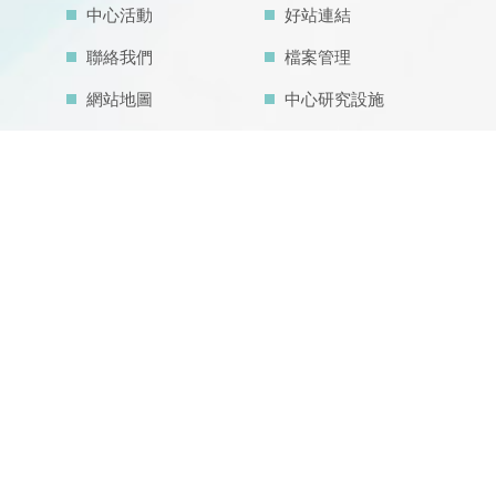
中心活動
好站連結
聯絡我們
檔案管理
網站地圖
中心研究設施
中心亮點成果
空汙教育地圖
主題學程
內在發展目標
IDG@Taiwan
CONTACT US
804 高雄市鼓山區蓮海路 70 號
07-5252000 分機 3942/3941/5889
aerosol@g-mail.nsysu.edu.tw