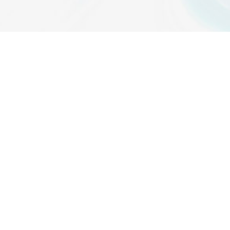
SITEMAP
關於中心
最新消息
中心成員
科普共學
國際交流
產官學合
中心活動
好站連結
聯絡我們
檔案管理
網站地圖
中心研究
中心亮點成果
空汙教育地圖
主題學程
內在發展目標
IDG@Taiwan
總瀏覽人數 1452954