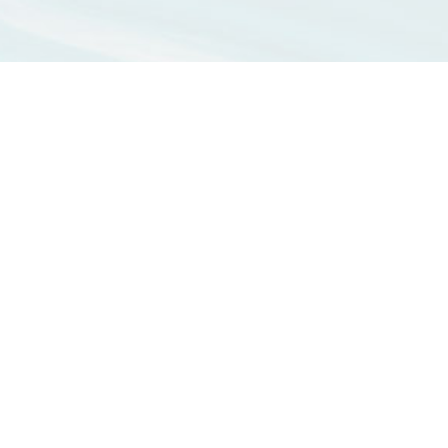
CONTACT US
804 高雄市鼓山區蓮海路 70 號
作
07-5252000 分機
3942/3941/5889
aerosol@g-mail.nsysu.edu.tw
設施