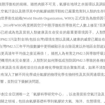
細懸浮微粒的統稱。雖然肉眼不可見，氣膠在地球之水循環以及調
之空氣汙染以及懸浮其中的氣膠細懸浮顆粒已嚴重危害到人類的生存
衛生組織(World Health Organization, WHO) 正式宣
鉅。2014年WHO再度將因空汙中懸浮微粒所導致死亡人數上修至7百
.5已經成為危及當前人類健康及生命安全的最重要環境因子。人類對
當前PM2.5污染對全球(包括台灣)環境生態以及國人健康的威脅已屬迫
5年台灣PM2.5三年平均值數據中更明確顯示全台除花東以外地區全部超過
更高達年平均值之接近兩倍！。雖然人為有害之PM2.5與導致呼
機理尚未完全釐清，人類對於如何降低或預防因PM2.5導致的各
的來源及生長過程並往往由多種化學物質混合聚集而成，如果不清
唯有深入了解不同化學成分氣膠的物理化學生物特性及其與周邊環境
影響，並對症下藥解決問題。
創立全亞洲唯一之「氣膠科學研究中心」，以改善當前空氣汙染及P
相關之領域，包括由氣膠基礎科學到氣膠於大氣、海洋、生態環境、