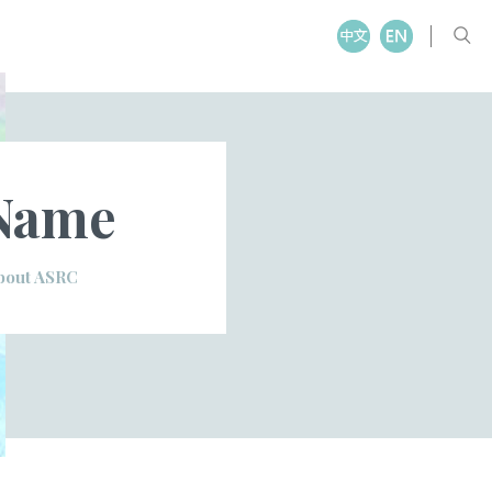
Name
bout ASRC