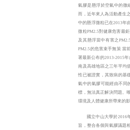
氣膠是懸浮於空氣中的微
而，近年來人為活動產生
中的懸浮微粒已在2013年由世界
微粒PM2.5對健康危害最
及其懸浮當中有害之PM2
PM2.5的危害束手無策 
署最新公布的2013-201
南及高雄地區之三年平均值
性已被證實，其致病的基礎
氣中的氣膠可能經由不同
標，無法真正解決問題。
環境及人體健康所帶來的
國立中山大學於2016年
旨，整合各個與氣膠議題