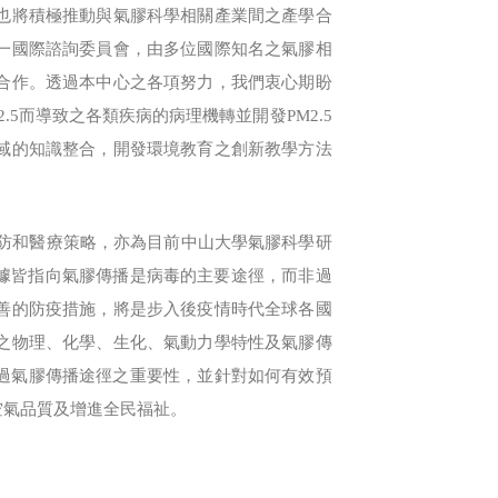
也將積極推動與氣膠科學相關產業間之產學合
一國際諮詢委員會，由多位國際知名之氣膠相
合作。透過本中心之各項努力，我們衷心期盼
5而導致之各類疾病的病理機轉並開發PM2.5
域的知識整合，開發環境教育之創新教學方法
防和醫療策略，亦為目前中山大學氣膠科學研
的證據皆指向氣膠傳播是病毒的主要途徑，而非過
善的防疫措施，將是步入後疫情時代全球各國
之物理、化學、生化、氣動力學特性及氣膠傳
過氣膠傳播途徑之重要性，並針對如何有效預
空氣品質及增進全民福祉。