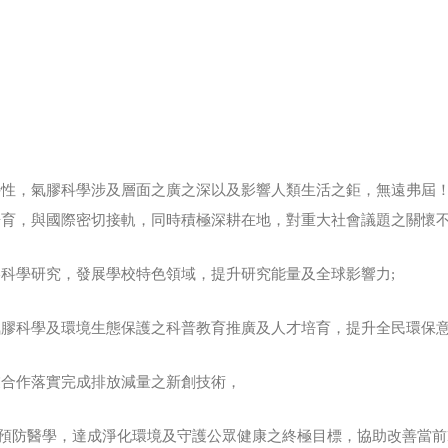
特性，氣膠科學涉及層面之廣之深以及影響人類生活之鉅，無遠弗屆
育，與國際密切接軌，同時積極深耕在地，對重大社會議題之關懷不
科學研究，發展學校特色領域，提升研究能量及全球影響力;
膠科學及環境生態保護之科普教育推廣及人才培育，提升全民環保意
業合作落實完成排放減量之新創技術，
.5預防醫學，達成淨化環境及守護公眾健康之終極目標，協助改善當前P