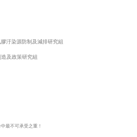
氣膠汙染源防制及減排研究組
創造及政策研究組
命中最不可承受之重！