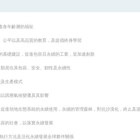
及促進各年齡層的福祉
教無類、公平以及高品質的教育，及提倡終身學習
有韌性的基礎建設，促進包容且永續的工業，並加速創新
市與人類居住具包容、安全、韌性及永續性
消費及生產模式
急措施以因應氣候變遷及其影響
、維護及促進領地生態系統的永續使用，永續的管理森林，對抗沙漠化，終止
平且包容的社會，以落實永續發展
展執行方法及
活化永續發展全球夥伴關係