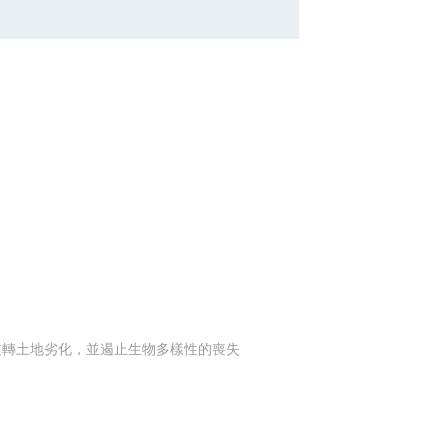
及逆轉土地劣化，並遏止生物多樣性的喪失