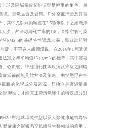
節全球及區域氣候卻扮演舉足輕重的角色。然
環境、空氣品質及健康。戶外空氣汙染及其當
告為致癌因子，其中尤以氣動粒徑在2.5微米以下之細懸浮
萬人次，占全球總死亡率的1/8，直指空氣污染
於PM2.5的基礎特性認識未深，導致當前對
在眉睫，不容吾人繼續漠視。在2016年1月環保
法定之年平均值15 μg/m3 的標準，其中雲嘉
吸道、心血管、神經退化性等疾病及癌症之關聯
種病症當前尚無具體方法及策略。由於懸浮在空
楚氣膠的化學成分及來源，只檢測是否過量超
之關聯性，才能真正釐清氣膠中的特定成分對
M2.5對地球環境生態以及人類健康危害為宗
人體健康之影響乃至氣膠於生醫領域的應用，