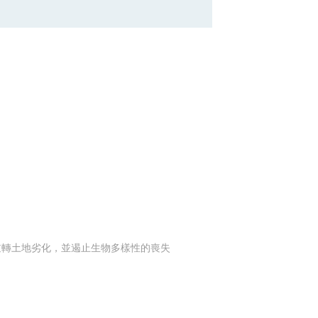
及逆轉土地劣化，並遏止生物多樣性的喪失