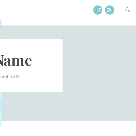
Name
bout ASRC