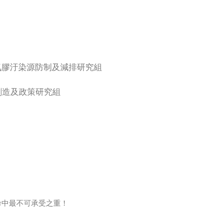
氣膠汙染源防制及減排研究組
創造及政策研究組
命中最不可承受之重！