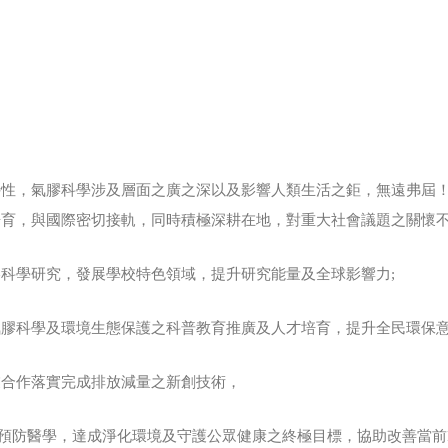
特性，氣膠科學涉及層面之廣之深以及影響人類生活之鉅，無遠弗屆
育，與國際密切接軌，同時積極深耕在地，對重大社會議題之關懷不
科學研究，發展學校特色領域，提升研究能量及全球影響力;
膠科學及環境生態保護之科普教育推廣及人才培育，提升全民環保意
業合作落實完成排放減量之新創技術，
.5預防醫學，達成淨化環境及守護公眾健康之終極目標，協助改善當前P