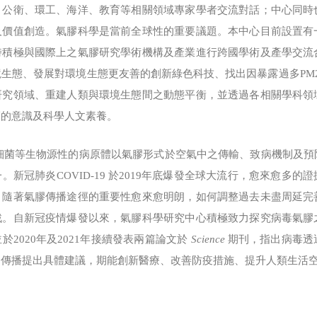
、公衛、環工、海洋、教育等相關領域專家學者交流對話；中心同時
及價值創造。氣膠科學是當前全球性的重要議題。本中心目前設置有
時積極與國際上之氣膠研究學術機構及產業進行跨國學術及產學交流
生態、發展對環境生態更友善的創新綠色科技、找出因暴露過多PM2.
研究領域、重建人類與環境生態間之動態平衡，並透過各相關學科領
護的意識及科學人文素養。
等生物源性的病原體以氣膠形式於空氣中之傳輸、致病機制及預
。新冠肺炎COVID-19 於2019年底爆發全球大流行，愈來愈多
。隨著氣膠傳播途徑的重要性愈來愈明朗，如何調整過去未盡周延完
戰。自新冠疫情爆發以來，氣膠科學研究中心積極致力探究病毒氣膠
2020年及2021年接續發表兩篇論文於
Science
期刊，指出病毒透
中傳播提出具體建議，期能創新醫療、改善防疫措施、提升人類生活