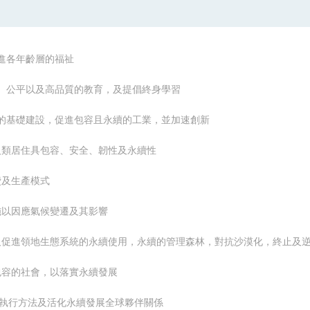
及促進各年齡層的福祉
教無類、公平以及高品質的教育，及提倡終身學習
有韌性的基礎建設，促進包容且永續的工業，並加速創新
市與人類居住具包容、安全、韌性及永續性
消費及生產模式
急措施以因應氣候變遷及其影響
、維護及促進領地生態系統的永續使用，永續的管理森林，對抗沙漠化，終止
平且包容的社會，以落實永續發展
展執行方法及
活化永續發展全球夥伴關係