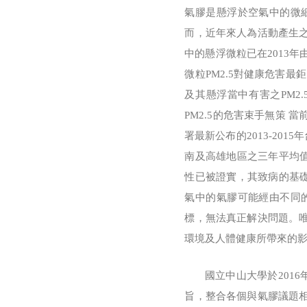
氣膠是懸浮於空氣中的微
而，近年來人為活動產生
中的懸浮微粒已在2013年由世界
微粒PM2.5對健康危害最
及其懸浮當中有害之PM2
PM2.5的危害束手無策 
署最新公布的2013-201
南及高雄地區之三年平均值
性已被證實，其致病的基礎
氣中的氣膠可能經由不同
標，無法真正解決問題。
環境及人體健康所帶來的
國立中山大學於2016年
旨，整合各個與氣膠議題