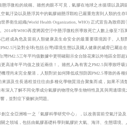
細懸浮微粒的統稱。雖然肉眼不可見，氣膠在地球之水循環以及調
之空氣汙染以及懸浮其中的氣膠細懸浮顆粒已嚴重危害到人類的生存
衛生組織(World Health Organization, WHO) 正式宣
鉅。2014年WHO再度將因空汙中懸浮微粒所導致死亡人數上修至7百
.5已經成為危及當前人類健康及生命安全的最重要環境因子。人類對
當前PM2.5污染對全球(包括台灣)環境生態以及國人健康的威脅已屬迫
5年台灣PM2.5三年平均值數據中更明確顯示全台除花東以外地區全部超過
更高達年平均值之接近兩倍！。雖然人為有害之PM2.5與導致呼
機理尚未完全釐清，人類對於如何降低或預防因PM2.5導致的各
的來源及生長過程並往往由多種化學物質混合聚集而成，如果不清
唯有深入了解不同化學成分氣膠的物理化學生物特性及其與周邊環境
影響，並對症下藥解決問題。
創立全亞洲唯一之「氣膠科學研究中心」，以改善當前空氣汙染及P
相關之領域，包括由氣膠基礎科學到氣膠於大氣、海洋、生態環境、