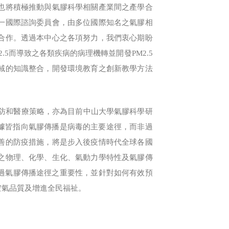
也將積極推動與氣膠科學相關產業間之產學合
一國際諮詢委員會，由多位國際知名之氣膠相
合作。透過本中心之各項努力，我們衷心期盼
5而導致之各類疾病的病理機轉並開發PM2.5
域的知識整合，開發環境教育之創新教學方法
防和醫療策略，亦為目前中山大學氣膠科學研
的證據皆指向氣膠傳播是病毒的主要途徑，而非過
善的防疫措施，將是步入後疫情時代全球各國
之物理、化學、生化、氣動力學特性及氣膠傳
過氣膠傳播途徑之重要性，並針對如何有效預
空氣品質及增進全民福祉。