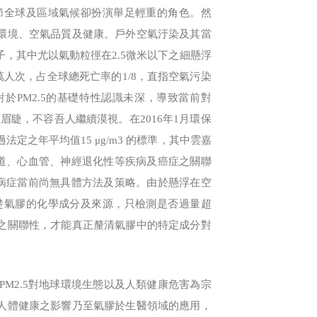
節全球及區域氣候卻扮演舉足輕重的角色。然
環境、空氣品質及健康。戶外空氣汙染及其當
告為致癌因子，其中尤以氣動粒徑在2.5微米以下之細懸浮
萬人次，占全球總死亡率的1/8，直指空氣污染
於PM2.5的基礎特性認識未深，導致當前對
在眉睫，不容吾人繼續漠視。在2016年1月環保
法定之年平均值15 μg/m3 的標準，其中雲嘉
吸道、心血管、神經退化性等疾病及癌症之關聯
種病症當前尚無具體方法及策略。由於懸浮在空
楚氣膠的化學成分及來源，只檢測是否過量超
之關聯性，才能真正釐清氣膠中的特定成分對
M2.5對地球環境生態以及人類健康危害為宗
人體健康之影響乃至氣膠於生醫領域的應用，