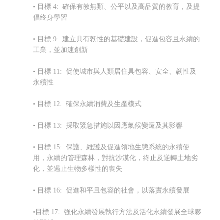
• 目標 4: 確保有教無類、公平以及高品質的教育，及提
倡終身學習
• 目標 9: 建立具有韌性的基礎建設，促進包容且永續的
工業，並加速創新
• 目標 11: 促使城市與人類居住具包容、安全、韌性及
永續性
• 目標 12. 確保永續消費及生產模式
• 目標 13: 採取緊急措施以因應氣候變遷及其影響
• 目標 15: 保護、維護及促進領地生態系統的永續使
用，永續的管理森林，對抗沙漠化，終止及逆轉土地劣
化，並遏止生物多樣性的喪失
• 目標 16: 促進和平且包容的社會，以落實永續發展
•目標 17: 強化永續發展執行方法及
活化永續發展全球夥