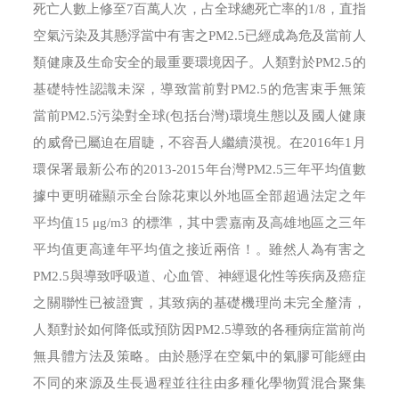
死亡人數上修至7百萬人次，占全球總死亡率的1/8，直指
空氣污染及其懸浮當中有害之PM2.5已經成為危及當前人
類健康及生命安全的最重要環境因子。人類對於PM2.5的
基礎特性認識未深，導致當前對PM2.5的危害束手無策
當前PM2.5污染對全球(包括台灣)環境生態以及國人健康
的威脅已屬迫在眉睫，不容吾人繼續漠視。在2016年1月
環保署最新公布的2013-2015年台灣PM2.5三年平均值數
據中更明確顯示全台除花東以外地區全部超過法定之年
平均值15 μg/m3 的標準，其中雲嘉南及高雄地區之三年
平均值更高達年平均值之接近兩倍！。雖然人為有害之
PM2.5與導致呼吸道、心血管、神經退化性等疾病及癌症
之關聯性已被證實，其致病的基礎機理尚未完全釐清，
人類對於如何降低或預防因PM2.5導致的各種病症當前尚
無具體方法及策略。由於懸浮在空氣中的氣膠可能經由
不同的來源及生長過程並往往由多種化學物質混合聚集