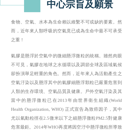
中心宗旨及願景
食物、空氣、水本為生命賴以維繫不可或缺的要素。然
而，近年來人類呼吸的空氣竟已成為生命中最不可承受
之重！
氣膠是懸浮於空氣中的微細懸浮微粒的統稱。雖然肉眼
不可見，氣膠在地球之水循環以及調節全球及區域氣候
卻扮演舉足輕重的角色。然而，近年來人為活動產生之
空氣汙染以及懸浮其中的氣膠細懸浮顆粒已嚴重危害到
人類的生存環境、空氣品質及健康。戶外空氣汙染及其
當中的懸浮微粒已在2013年由世界衛生組織(World
Health Organization, WHO) 正式宣告為致癌因子，其中
尤以氣動粒徑在2.5微米以下之細懸浮微粒PM2.5對健康
危害最鉅。2014年WHO再度將因空汙中懸浮微粒所導致