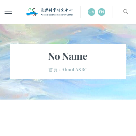
No Name
About ASRC
首頁
>