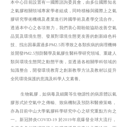
本中心目前設置有一國際諮詢委員會，由多位國際知名
之氣膠相關領域專家學者組成，同時積極與國際上之氣
膠研究學術機構及產業進行跨國學術及產學交流合作。
透過本中心之各項努力，我們衷心期盼能協助改善空氣
品質及環境生態、發展對環境生態更友善的創新綠色科
技、找出因暴露過多PM2.5而導致之各類疾病的病理機轉
並開發PM2.5預防醫學及氣膠生醫科學研究領域、重建人
類與環境生態間之動態平衡，並透過各相關學科領域的
知識整合，開發環境教育之創新教學方法及教材以提升
全民環境保護的意識及科學人文素養。
生物氣膠，如病毒及細菌等生物源性的病原體以氣
膠形式於空氣中之傳輸、致病機制及預防和醫療策略，
亦為目前中山大學氣膠科學研究中心之研究重點方向之
一。新冠肺炎COVID-19 於2019年底爆發全球大流行，