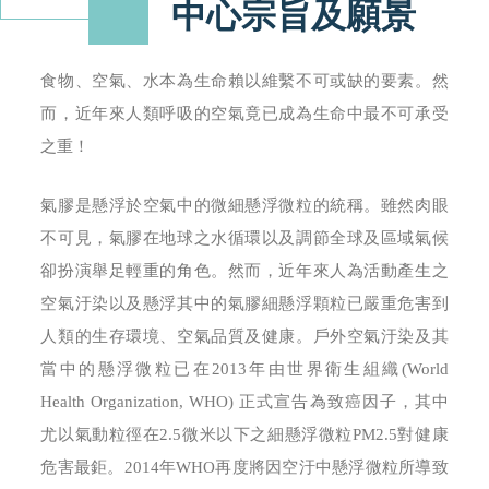
中心宗旨及願景
食物、空氣、水本為生命賴以維繫不可或缺的要素。然
而，近年來人類呼吸的空氣竟已成為生命中最不可承受
之重！
氣膠是懸浮於空氣中的微細懸浮微粒的統稱。雖然肉眼
不可見，氣膠在地球之水循環以及調節全球及區域氣候
卻扮演舉足輕重的角色。然而，近年來人為活動產生之
空氣汙染以及懸浮其中的氣膠細懸浮顆粒已嚴重危害到
人類的生存環境、空氣品質及健康。戶外空氣汙染及其
當中的懸浮微粒已在2013年由世界衛生組織(World
Health Organization, WHO) 正式宣告為致癌因子，其中
尤以氣動粒徑在2.5微米以下之細懸浮微粒PM2.5對健康
危害最鉅。2014年WHO再度將因空汙中懸浮微粒所導致