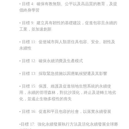
• 目標 4: 確保有教無類、公平以及高品質的教育，及提
倡終身學習
• 目標 9: 建立具有韌性的基礎建設，促進包容且永續的
工業，並加速創新
• 目標 11: 促使城市與人類居住具包容、安全、韌性及
永續性
• 目標 12. 確保永續消費及生產模式
• 目標 13: 採取緊急措施以因應氣候變遷及其影響
• 目標 15: 保護、維護及促進領地生態系統的永續使
用，永續的管理森林，對抗沙漠化，終止及逆轉土地劣
化，並遏止生物多樣性的喪失
• 目標 16: 促進和平且包容的社會，以落實永續發展
•目標 17: 強化永續發展執行方法及
活化永續發展全球夥