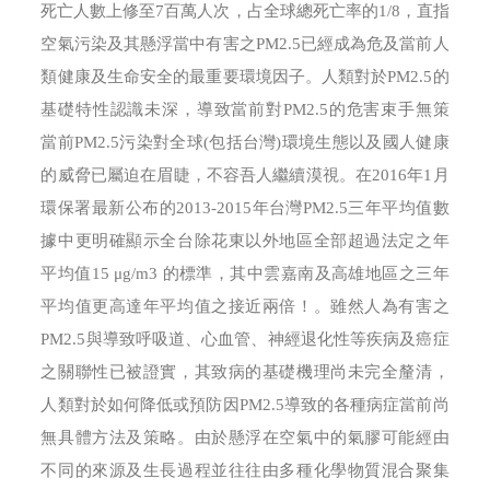
死亡人數上修至7百萬人次，占全球總死亡率的1/8，直指
空氣污染及其懸浮當中有害之PM2.5已經成為危及當前人
類健康及生命安全的最重要環境因子。人類對於PM2.5的
基礎特性認識未深，導致當前對PM2.5的危害束手無策
當前PM2.5污染對全球(包括台灣)環境生態以及國人健康
的威脅已屬迫在眉睫，不容吾人繼續漠視。在2016年1月
環保署最新公布的2013-2015年台灣PM2.5三年平均值數
據中更明確顯示全台除花東以外地區全部超過法定之年
平均值15 μg/m3 的標準，其中雲嘉南及高雄地區之三年
平均值更高達年平均值之接近兩倍！。雖然人為有害之
PM2.5與導致呼吸道、心血管、神經退化性等疾病及癌症
之關聯性已被證實，其致病的基礎機理尚未完全釐清，
人類對於如何降低或預防因PM2.5導致的各種病症當前尚
無具體方法及策略。由於懸浮在空氣中的氣膠可能經由
不同的來源及生長過程並往往由多種化學物質混合聚集