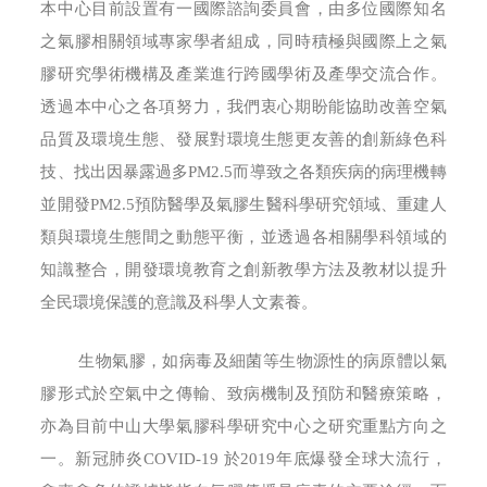
本中心目前設置有一國際諮詢委員會，由多位國際知名
之氣膠相關領域專家學者組成，同時積極與國際上之氣
膠研究學術機構及產業進行跨國學術及產學交流合作。
透過本中心之各項努力，我們衷心期盼能協助改善空氣
品質及環境生態、發展對環境生態更友善的創新綠色科
技、找出因暴露過多PM2.5而導致之各類疾病的病理機轉
並開發PM2.5預防醫學及氣膠生醫科學研究領域、重建人
類與環境生態間之動態平衡，並透過各相關學科領域的
知識整合，開發環境教育之創新教學方法及教材以提升
全民環境保護的意識及科學人文素養。
生物氣膠，如病毒及細菌等生物源性的病原體以氣
膠形式於空氣中之傳輸、致病機制及預防和醫療策略，
亦為目前中山大學氣膠科學研究中心之研究重點方向之
一。新冠肺炎COVID-19 於2019年底爆發全球大流行，