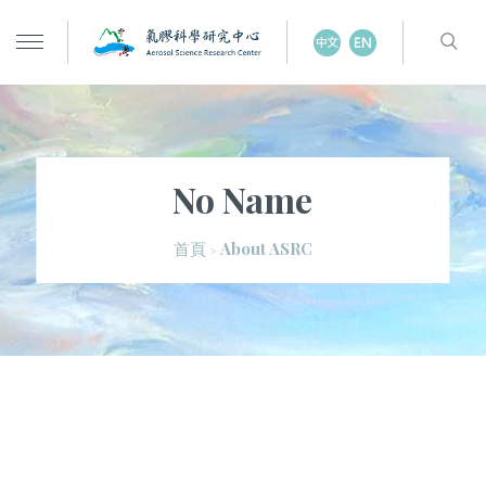
No Name
About ASRC
首頁
>