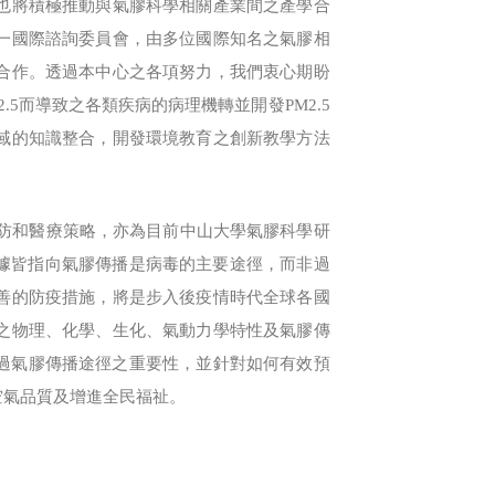
也將積極推動與氣膠科學相關產業間之產學合
一國際諮詢委員會，由多位國際知名之氣膠相
合作。透過本中心之各項努力，我們衷心期盼
5而導致之各類疾病的病理機轉並開發PM2.5
域的知識整合，開發環境教育之創新教學方法
防和醫療策略，亦為目前中山大學氣膠科學研
的證據皆指向氣膠傳播是病毒的主要途徑，而非過
善的防疫措施，將是步入後疫情時代全球各國
之物理、化學、生化、氣動力學特性及氣膠傳
過氣膠傳播途徑之重要性，並針對如何有效預
空氣品質及增進全民福祉。