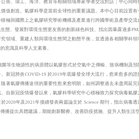
、公衛、環工、海洋、教育等相關領域專家學者交流對話；中心同時
及價值創造。氣膠科學是當前全球性的重要議題。本中心目前設置有
時積極與國際上之氣膠研究學術機構及產業進行跨國學術及產學交流
生態、發展對環境生態更友善的創新綠色科技、找出因暴露過多PM2.
研究領域、重建人類與環境生態間之動態平衡，並透過各相關學科領
護的意識及科學人文素養。
等生物源性的病原體以氣膠形式於空氣中之傳輸、致病機制及預
。新冠肺炎COVID-19 於2019年底爆發全球大流行，愈來愈多
。隨著氣膠傳播途徑的重要性愈來愈明朗，如何調整過去未盡周延完
戰。自新冠疫情爆發以來，氣膠科學研究中心積極致力探究病毒氣膠
2020年及2021年接續發表兩篇論文於
Science
期刊，指出病毒透
中傳播提出具體建議，期能創新醫療、改善防疫措施、提升人類生活