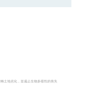
及逆轉土地劣化，並遏止生物多樣性的喪失