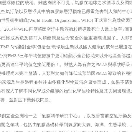
細懸浮微粒的統稱。雖然肉眼不可見，氣膠在地球之水循環以及調
之空氣汙染以及懸浮其中的氣膠細懸浮顆粒已嚴重危害到人類的生存
衛生組織(World Health Organization, WHO) 正式宣
鉅。2014年WHO再度將因空汙中懸浮微粒所導致死亡人數上修至7百
.5已經成為危及當前人類健康及生命安全的最重要環境因子。人類對
當前PM2.5污染對全球(包括台灣)環境生態以及國人健康的威脅已屬迫
5年台灣PM2.5三年平均值數據中更明確顯示全台除花東以外地區全部超過
更高達年平均值之接近兩倍！。雖然人為有害之PM2.5與導致呼
機理尚未完全釐清，人類對於如何降低或預防因PM2.5導致的各
的來源及生長過程並往往由多種化學物質混合聚集而成，如果不清
唯有深入了解不同化學成分氣膠的物理化學生物特性及其與周邊環境
影響，並對症下藥解決問題。
創立全亞洲唯一之「氣膠科學研究中心」，以改善當前空氣汙染及P
相關之領域，包括由氣膠基礎科學到氣膠於大氣、海洋、生態環境、