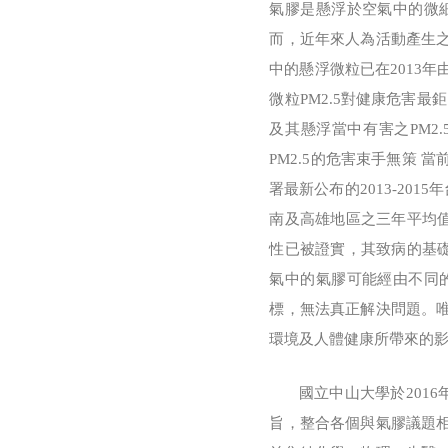
氣膠是懸浮於空氣中的微
而，近年來人為活動產生
中的懸浮微粒已在2013年由世界
微粒PM2.5對健康危害最
及其懸浮當中有害之PM2
PM2.5的危害束手無策 
署最新公布的2013-201
南及高雄地區之三年平均值
性已被證實，其致病的基礎
氣中的氣膠可能經由不同
標，無法真正解決問題。
環境及人體健康所帶來的
國立中山大學於2016年
旨，整合各個與氣膠議題