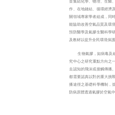
並集結化學、物理、生醫
作、在地鏈結、循環經濟
關領域專家學者組成，同
能協助改善空氣品質及環境
預防醫學及氣膠生醫科學
及教材以提升全民環境保
生物氣膠，如病毒及細菌
究中心之研究重點方向之一
去認知的飛沫或接觸傳播
都需要認真以對的重大挑
播途徑之基礎科學機制，並於
防病原體透過氣膠於空氣