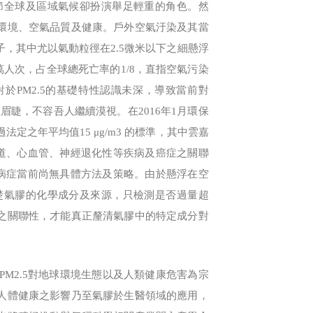
節全球及區域氣候卻扮演舉足輕重的角色。然
環境、空氣品質及健康。戶外空氣汙染及其當
告為致癌因子，其中尤以氣動粒徑在2.5微米以下之細懸浮
萬人次，占全球總死亡率的1/8，直指空氣污染
於PM2.5的基礎特性認識未深，導致當前對
在眉睫，不容吾人繼續漠視。在2016年1月環保
法定之年平均值15 μg/m3 的標準，其中雲嘉
吸道、心血管、神經退化性等疾病及癌症之關聯
種病症當前尚無具體方法及策略。由於懸浮在空
楚氣膠的化學成分及來源，只檢測是否過量超
之關聯性，才能真正釐清氣膠中的特定成分對
M2.5對地球環境生態以及人類健康危害為宗
人體健康之影響乃至氣膠於生醫領域的應用，