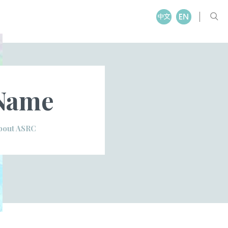
Name
bout ASRC