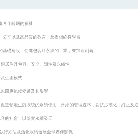
及促進各年齡層的福祉
教無類、公平以及高品質的教育，及提倡終身學習
有韌性的基礎建設，促進包容且永續的工業，並加速創新
市與人類居住具包容、安全、韌性及永續性
消費及生產模式
急措施以因應氣候變遷及其影響
、維護及促進領地生態系統的永續使用，永續的管理森林，對抗沙漠化，終止
平且包容的社會，以落實永續發展
展執行方法及
活化永續發展全球夥伴關係