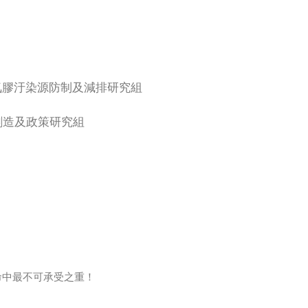
氣膠汙染源防制及減排研究組
創造及政策研究組
命中最不可承受之重！