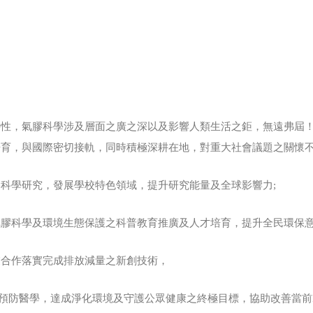
特性，氣膠科學涉及層面之廣之深以及影響人類生活之鉅，無遠弗屆
育，與國際密切接軌，同時積極深耕在地，對重大社會議題之關懷不
科學研究，發展學校特色領域，提升研究能量及全球影響力;
膠科學及環境生態保護之科普教育推廣及人才培育，提升全民環保意
業合作落實完成排放減量之新創技術，
.5預防醫學，達成淨化環境及守護公眾健康之終極目標，協助改善當前P