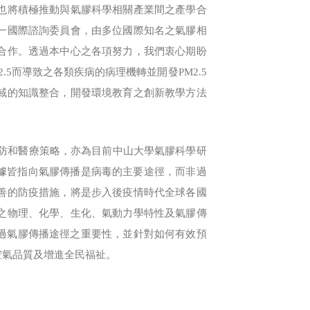
也將積極推動與氣膠科學相關產業間之產學合
一國際諮詢委員會，由多位國際知名之氣膠相
合作。透過本中心之各項努力，我們衷心期盼
5而導致之各類疾病的病理機轉並開發PM2.5
域的知識整合，開發環境教育之創新教學方法
防和醫療策略，亦為目前中山大學氣膠科學研
的證據皆指向氣膠傳播是病毒的主要途徑，而非過
善的防疫措施，將是步入後疫情時代全球各國
之物理、化學、生化、氣動力學特性及氣膠傳
過氣膠傳播途徑之重要性，並針對如何有效預
空氣品質及增進全民福祉。