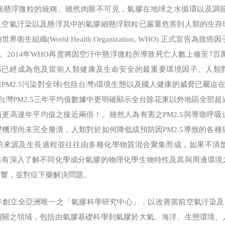
細懸浮微粒的統稱。雖然肉眼不可見，氣膠在地球之水循環以及調
之空氣汙染以及懸浮其中的氣膠細懸浮顆粒已嚴重危害到人類的生存
衛生組織(World Health Organization, WHO) 正式宣
鉅。2014年WHO再度將因空汙中懸浮微粒所導致死亡人數上修至7百
.5已經成為危及當前人類健康及生命安全的最重要環境因子。人類對
當前PM2.5污染對全球(包括台灣)環境生態以及國人健康的威脅已屬迫
5年台灣PM2.5三年平均值數據中更明確顯示全台除花東以外地區全部超過
更高達年平均值之接近兩倍！。雖然人為有害之PM2.5與導致呼
機理尚未完全釐清，人類對於如何降低或預防因PM2.5導致的各
的來源及生長過程並往往由多種化學物質混合聚集而成，如果不清
唯有深入了解不同化學成分氣膠的物理化學生物特性及其與周邊環境
影響，並對症下藥解決問題。
創立全亞洲唯一之「氣膠科學研究中心」，以改善當前空氣汙染及P
相關之領域，包括由氣膠基礎科學到氣膠於大氣、海洋、生態環境、