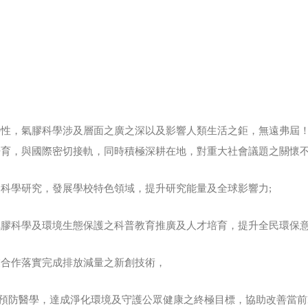
特性，氣膠科學涉及層面之廣之深以及影響人類生活之鉅，無遠弗屆
育，與國際密切接軌，同時積極深耕在地，對重大社會議題之關懷不
科學研究，發展學校特色領域，提升研究能量及全球影響力;
膠科學及環境生態保護之科普教育推廣及人才培育，提升全民環保意
業合作落實完成排放減量之新創技術，
.5預防醫學，達成淨化環境及守護公眾健康之終極目標，協助改善當前P