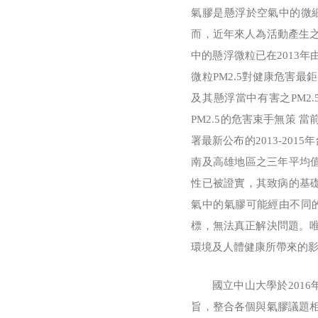
氣膠是懸浮於空氣中的微
而，近年來人為活動產生
中的懸浮微粒已在2013年由世界
微粒PM2.5對健康危害最
及其懸浮當中有害之PM2
PM2.5的危害束手無策 
署最新公布的2013-201
南及高雄地區之三年平均值
性已被證實，其致病的基礎
氣中的氣膠可能經由不同
標，無法真正解決問題。
環境及人體健康所帶來的
國立中山大學於2016年
旨，整合各個與氣膠議題