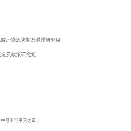
氣膠汙染源防制及減排研究組
創造及政策研究組
命中最不可承受之重！