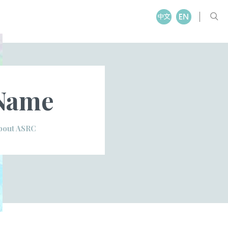
Name
bout ASRC