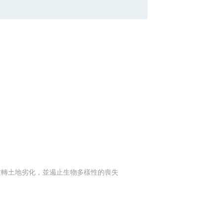
及逆轉土地劣化，並遏止生物多樣性的喪失