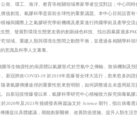
、公衛、環工、海洋、教育等相關領域專家學者交流對話；中心同時
及價值創造。氣膠科學是當前全球性的重要議題。本中心目前設置有
時積極與國際上之氣膠研究學術機構及產業進行跨國學術及產學交流
生態、發展對環境生態更友善的創新綠色科技、找出因暴露過多PM2.
研究領域、重建人類與環境生態間之動態平衡，並透過各相關學科領
護的意識及科學人文素養。
等生物源性的病原體以氣膠形式於空氣中之傳輸、致病機制及預
。新冠肺炎COVID-19 於2019年底爆發全球大流行，愈來愈多
。隨著氣膠傳播途徑的重要性愈來愈明朗，如何調整過去未盡周延完
戰。自新冠疫情爆發以來，氣膠科學研究中心積極致力探究病毒氣膠
2020年及2021年接續發表兩篇論文於
Science
期刊，指出病毒透
中傳播提出具體建議，期能創新醫療、改善防疫措施、提升人類生活