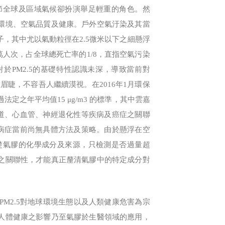
節全球及區域氣候卻扮演舉足輕重的角色。然
環境、空氣品質及健康。戶外空氣汙染及其當
告為致癌因子，其中尤以氣動粒徑在2.5微米以下之細懸浮
萬人次，占全球總死亡率的1/8，直指空氣污染
於PM2.5的基礎特性認識未深，導致當前對
在眉睫，不容吾人繼續漠視。在2016年1月環保
法定之年平均值15 μg/m3 的標準，其中雲嘉
吸道、心血管、神經退化性等疾病及癌症之關聯
種病症當前尚無具體方法及策略。由於懸浮在空
楚氣膠的化學成分及來源，只檢測是否過量超
之關聯性，才能真正釐清氣膠中的特定成分對
M2.5對地球環境生態以及人類健康危害為宗
人體健康之影響乃至氣膠於生醫領域的應用，