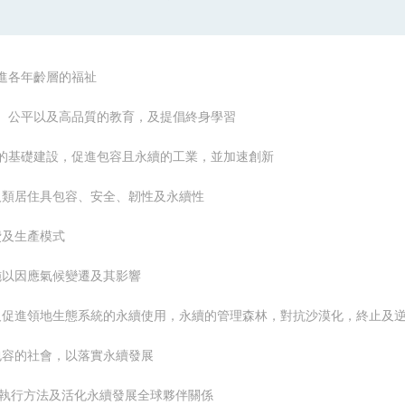
及促進各年齡層的福祉
教無類、公平以及高品質的教育，及提倡終身學習
有韌性的基礎建設，促進包容且永續的工業，並加速創新
市與人類居住具包容、安全、韌性及永續性
消費及生產模式
急措施以因應氣候變遷及其影響
、維護及促進領地生態系統的永續使用，永續的管理森林，對抗沙漠化，終止
平且包容的社會，以落實永續發展
展執行方法及
活化永續發展全球夥伴關係