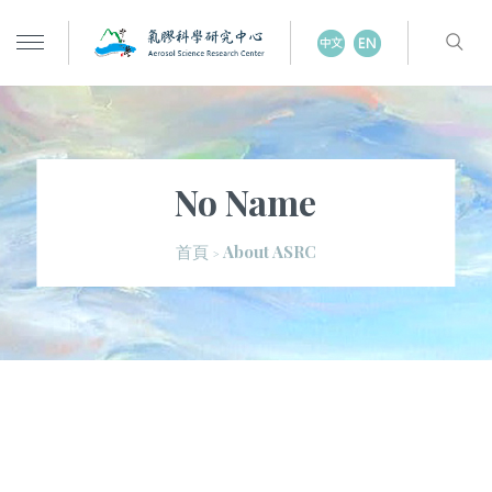
No Name
About ASRC
首頁
>