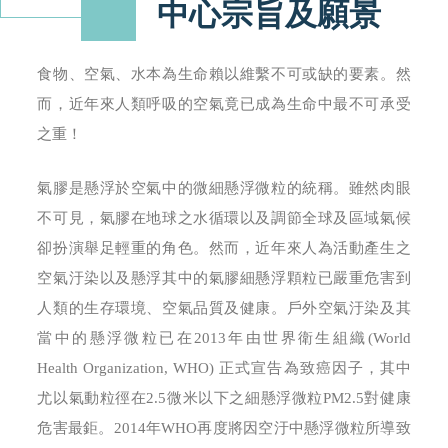
中心宗旨及願景
食物、空氣、水本為生命賴以維繫不可或缺的要素。然
而，近年來人類呼吸的空氣竟已成為生命中最不可承受
之重！
氣膠是懸浮於空氣中的微細懸浮微粒的統稱。雖然肉眼
不可見，氣膠在地球之水循環以及調節全球及區域氣候
卻扮演舉足輕重的角色。然而，近年來人為活動產生之
空氣汙染以及懸浮其中的氣膠細懸浮顆粒已嚴重危害到
人類的生存環境、空氣品質及健康。戶外空氣汙染及其
當中的懸浮微粒已在2013年由世界衛生組織(World
Health Organization, WHO) 正式宣告為致癌因子，其中
尤以氣動粒徑在2.5微米以下之細懸浮微粒PM2.5對健康
危害最鉅。2014年WHO再度將因空汙中懸浮微粒所導致