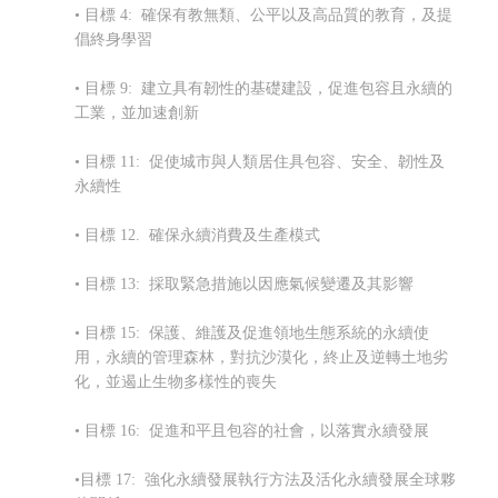
• 目標 4: 確保有教無類、公平以及高品質的教育，及提
倡終身學習
• 目標 9: 建立具有韌性的基礎建設，促進包容且永續的
工業，並加速創新
• 目標 11: 促使城市與人類居住具包容、安全、韌性及
永續性
• 目標 12. 確保永續消費及生產模式
• 目標 13: 採取緊急措施以因應氣候變遷及其影響
• 目標 15: 保護、維護及促進領地生態系統的永續使
用，永續的管理森林，對抗沙漠化，終止及逆轉土地劣
化，並遏止生物多樣性的喪失
• 目標 16: 促進和平且包容的社會，以落實永續發展
•目標 17: 強化永續發展執行方法及
活化永續發展全球夥