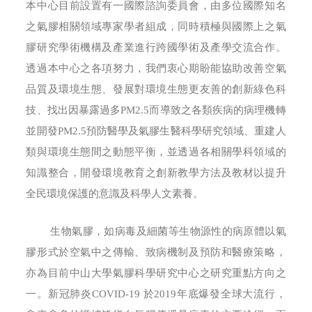
本中心目前設置有一國際諮詢委員會，由多位國際知名
之氣膠相關領域專家學者組成，同時積極與國際上之氣
膠研究學術機構及產業進行跨國學術及產學交流合作。
透過本中心之各項努力，我們衷心期盼能協助改善空氣
品質及環境生態、發展對環境生態更友善的創新綠色科
技、找出因暴露過多PM2.5而導致之各類疾病的病理機轉
並開發PM2.5預防醫學及氣膠生醫科學研究領域、重建人
類與環境生態間之動態平衡，並透過各相關學科領域的
知識整合，開發環境教育之創新教學方法及教材以提升
全民環境保護的意識及科學人文素養。
生物氣膠，如病毒及細菌等生物源性的病原體以氣
膠形式於空氣中之傳輸、致病機制及預防和醫療策略，
亦為目前中山大學氣膠科學研究中心之研究重點方向之
一。新冠肺炎COVID-19 於2019年底爆發全球大流行，