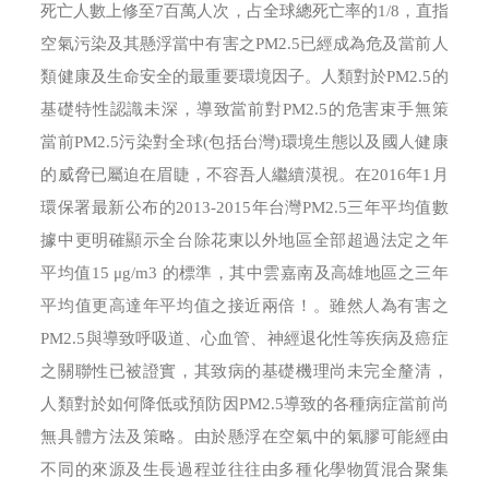
死亡人數上修至7百萬人次，占全球總死亡率的1/8，直指
空氣污染及其懸浮當中有害之PM2.5已經成為危及當前人
類健康及生命安全的最重要環境因子。人類對於PM2.5的
基礎特性認識未深，導致當前對PM2.5的危害束手無策
當前PM2.5污染對全球(包括台灣)環境生態以及國人健康
的威脅已屬迫在眉睫，不容吾人繼續漠視。在2016年1月
環保署最新公布的2013-2015年台灣PM2.5三年平均值數
據中更明確顯示全台除花東以外地區全部超過法定之年
平均值15 μg/m3 的標準，其中雲嘉南及高雄地區之三年
平均值更高達年平均值之接近兩倍！。雖然人為有害之
PM2.5與導致呼吸道、心血管、神經退化性等疾病及癌症
之關聯性已被證實，其致病的基礎機理尚未完全釐清，
人類對於如何降低或預防因PM2.5導致的各種病症當前尚
無具體方法及策略。由於懸浮在空氣中的氣膠可能經由
不同的來源及生長過程並往往由多種化學物質混合聚集