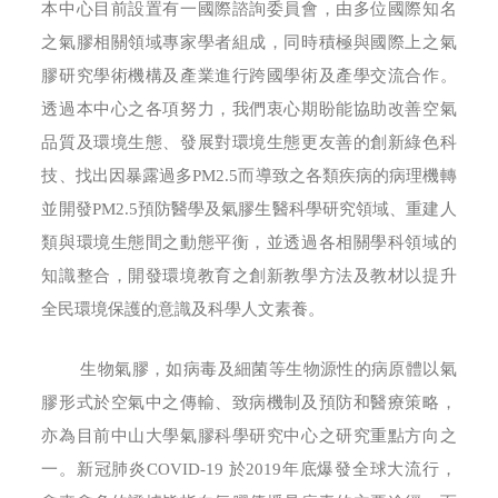
本中心目前設置有一國際諮詢委員會，由多位國際知名
之氣膠相關領域專家學者組成，同時積極與國際上之氣
膠研究學術機構及產業進行跨國學術及產學交流合作。
透過本中心之各項努力，我們衷心期盼能協助改善空氣
品質及環境生態、發展對環境生態更友善的創新綠色科
技、找出因暴露過多PM2.5而導致之各類疾病的病理機轉
並開發PM2.5預防醫學及氣膠生醫科學研究領域、重建人
類與環境生態間之動態平衡，並透過各相關學科領域的
知識整合，開發環境教育之創新教學方法及教材以提升
全民環境保護的意識及科學人文素養。
生物氣膠，如病毒及細菌等生物源性的病原體以氣
膠形式於空氣中之傳輸、致病機制及預防和醫療策略，
亦為目前中山大學氣膠科學研究中心之研究重點方向之
一。新冠肺炎COVID-19 於2019年底爆發全球大流行，