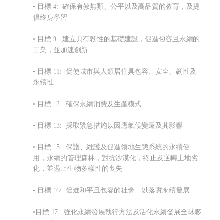
• 目標 4: 確保有教無類、公平以及高品質的教育，及提
倡終身學習
• 目標 9: 建立具有韌性的基礎建設，促進包容且永續的
工業，並加速創新
• 目標 11: 促使城市與人類居住具包容、安全、韌性及
永續性
• 目標 12. 確保永續消費及生產模式
• 目標 13: 採取緊急措施以因應氣候變遷及其影響
• 目標 15: 保護、維護及促進領地生態系統的永續使
用，永續的管理森林，對抗沙漠化，終止及逆轉土地劣
化，並遏止生物多樣性的喪失
• 目標 16: 促進和平且包容的社會，以落實永續發展
•目標 17: 強化永續發展執行方法及
活化永續發展全球夥