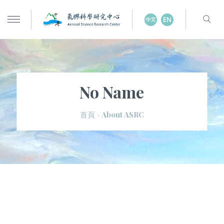
No Name
About ASRC
首頁
>