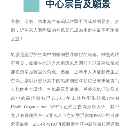
中心宗旨及願景
食物、空氣、水本為生命賴以維繫不可或缺的要素。然
而，近年來人類呼吸的空氣竟已成為生命中最不可承受
之重！
氣膠是懸浮於空氣中的微細懸浮微粒的統稱。雖然肉眼
不可見，氣膠在地球之水循環以及調節全球及區域氣候
卻扮演舉足輕重的角色。然而，近年來人為活動產生之
空氣汙染以及懸浮其中的氣膠細懸浮顆粒已嚴重危害到
人類的生存環境、空氣品質及健康。戶外空氣汙染及其
當中的懸浮微粒已在2013年由世界衛生組織(World
Health Organization, WHO) 正式宣告為致癌因子，其中
尤以氣動粒徑在2.5微米以下之細懸浮微粒PM2.5對健康
危害最鉅。2014年WHO再度將因空汙中懸浮微粒所導致