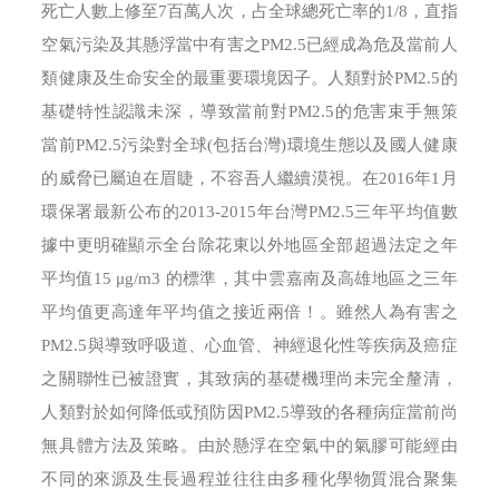
死亡人數上修至7百萬人次，占全球總死亡率的1/8，直指
空氣污染及其懸浮當中有害之PM2.5已經成為危及當前人
類健康及生命安全的最重要環境因子。人類對於PM2.5的
基礎特性認識未深，導致當前對PM2.5的危害束手無策
當前PM2.5污染對全球(包括台灣)環境生態以及國人健康
的威脅已屬迫在眉睫，不容吾人繼續漠視。在2016年1月
環保署最新公布的2013-2015年台灣PM2.5三年平均值數
據中更明確顯示全台除花東以外地區全部超過法定之年
平均值15 μg/m3 的標準，其中雲嘉南及高雄地區之三年
平均值更高達年平均值之接近兩倍！。雖然人為有害之
PM2.5與導致呼吸道、心血管、神經退化性等疾病及癌症
之關聯性已被證實，其致病的基礎機理尚未完全釐清，
人類對於如何降低或預防因PM2.5導致的各種病症當前尚
無具體方法及策略。由於懸浮在空氣中的氣膠可能經由
不同的來源及生長過程並往往由多種化學物質混合聚集