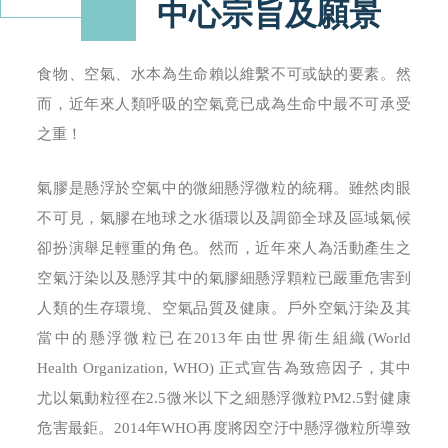
中心宗旨及願景
食物、空氣、水本為生命賴以維繫不可或缺的要素。然
而，近年來人類呼吸的空氣竟已成為生命中最不可承受
之重！
氣膠是懸浮於空氣中的微細懸浮微粒的統稱。雖然肉眼
不可見，氣膠在地球之水循環以及調節全球及區域氣候
卻扮演舉足輕重的角色。然而，近年來人為活動產生之
空氣汙染以及懸浮其中的氣膠細懸浮顆粒已嚴重危害到
人類的生存環境、空氣品質及健康。戶外空氣汙染及其
當中的懸浮微粒已在2013年由世界衛生組織(World
Health Organization, WHO) 正式宣告為致癌因子，其中
尤以氣動粒徑在2.5微米以下之細懸浮微粒PM2.5對健康
危害最鉅。2014年WHO再度將因空汙中懸浮微粒所導致