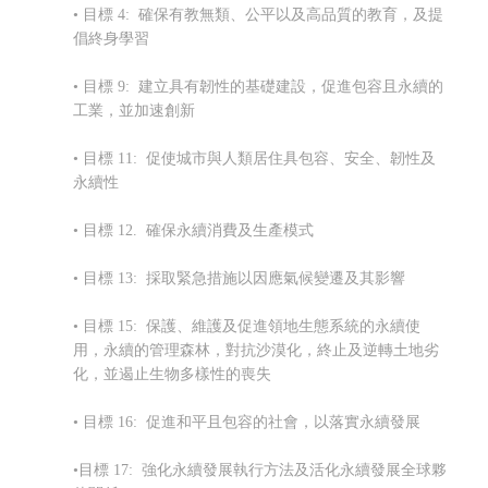
• 目標 4: 確保有教無類、公平以及高品質的教育，及提
倡終身學習
• 目標 9: 建立具有韌性的基礎建設，促進包容且永續的
工業，並加速創新
• 目標 11: 促使城市與人類居住具包容、安全、韌性及
永續性
• 目標 12. 確保永續消費及生產模式
• 目標 13: 採取緊急措施以因應氣候變遷及其影響
• 目標 15: 保護、維護及促進領地生態系統的永續使
用，永續的管理森林，對抗沙漠化，終止及逆轉土地劣
化，並遏止生物多樣性的喪失
• 目標 16: 促進和平且包容的社會，以落實永續發展
•目標 17: 強化永續發展執行方法及
活化永續發展全球夥