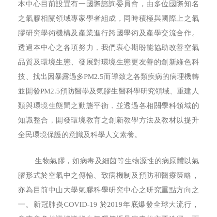
本中心目前設置有一國際諮詢委員會，由多位國際知名
之氣膠相關領域專家學者組成，同時積極與國際上之氣
膠研究學術機構及產業進行跨國學術及產學交流合作。
透過本中心之各項努力，我們衷心期盼能協助改善空氣
品質及環境生態、發展對環境生態更友善的創新綠色科
技、找出因暴露過多PM2.5而導致之各類疾病的病理機轉
並開發PM2.5預防醫學及氣膠生醫科學研究領域、重建人
類與環境生態間之動態平衡，並透過各相關學科領域的
知識整合，開發環境教育之創新教學方法及教材以提升
全民環境保護的意識及科學人文素養。
生物氣膠，如病毒及細菌等生物源性的病原體以氣
膠形式於空氣中之傳輸、致病機制及預防和醫療策略，
亦為目前中山大學氣膠科學研究中心之研究重點方向之
一。新冠肺炎COVID-19 於2019年底爆發全球大流行，