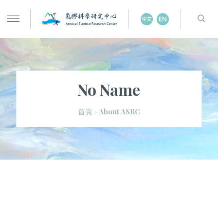
No Name
About ASRC
首頁
>