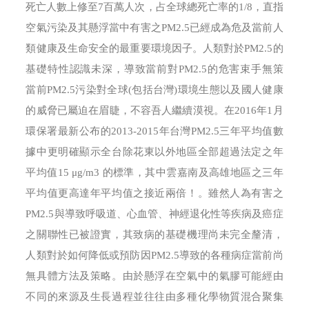
死亡人數上修至7百萬人次，占全球總死亡率的1/8，直指
空氣污染及其懸浮當中有害之PM2.5已經成為危及當前人
類健康及生命安全的最重要環境因子。人類對於PM2.5的
基礎特性認識未深，導致當前對PM2.5的危害束手無策
當前PM2.5污染對全球(包括台灣)環境生態以及國人健康
的威脅已屬迫在眉睫，不容吾人繼續漠視。在2016年1月
環保署最新公布的2013-2015年台灣PM2.5三年平均值數
據中更明確顯示全台除花東以外地區全部超過法定之年
平均值15 μg/m3 的標準，其中雲嘉南及高雄地區之三年
平均值更高達年平均值之接近兩倍！。雖然人為有害之
PM2.5與導致呼吸道、心血管、神經退化性等疾病及癌症
之關聯性已被證實，其致病的基礎機理尚未完全釐清，
人類對於如何降低或預防因PM2.5導致的各種病症當前尚
無具體方法及策略。由於懸浮在空氣中的氣膠可能經由
不同的來源及生長過程並往往由多種化學物質混合聚集