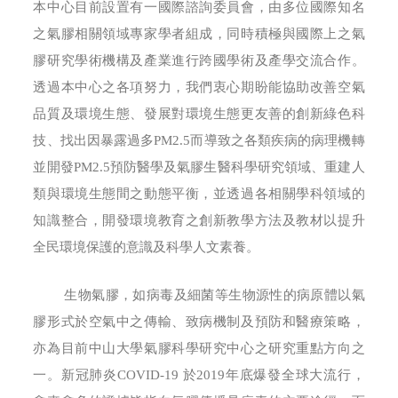
本中心目前設置有一國際諮詢委員會，由多位國際知名
之氣膠相關領域專家學者組成，同時積極與國際上之氣
膠研究學術機構及產業進行跨國學術及產學交流合作。
透過本中心之各項努力，我們衷心期盼能協助改善空氣
品質及環境生態、發展對環境生態更友善的創新綠色科
技、找出因暴露過多PM2.5而導致之各類疾病的病理機轉
並開發PM2.5預防醫學及氣膠生醫科學研究領域、重建人
類與環境生態間之動態平衡，並透過各相關學科領域的
知識整合，開發環境教育之創新教學方法及教材以提升
全民環境保護的意識及科學人文素養。
生物氣膠，如病毒及細菌等生物源性的病原體以氣
膠形式於空氣中之傳輸、致病機制及預防和醫療策略，
亦為目前中山大學氣膠科學研究中心之研究重點方向之
一。新冠肺炎COVID-19 於2019年底爆發全球大流行，