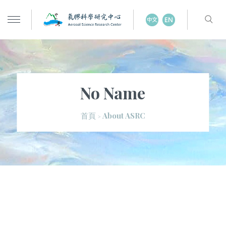
No Name
About ASRC
首頁
>