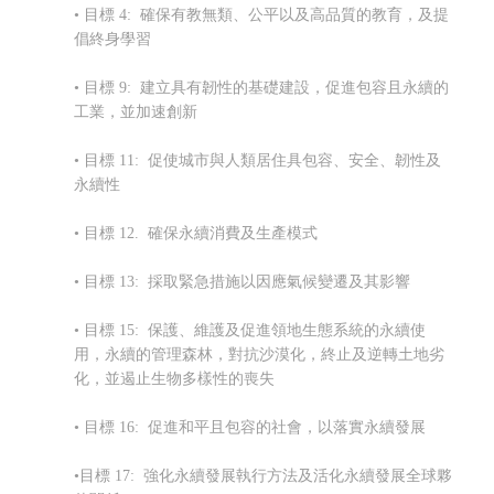
• 目標 4: 確保有教無類、公平以及高品質的教育，及提
倡終身學習
• 目標 9: 建立具有韌性的基礎建設，促進包容且永續的
工業，並加速創新
• 目標 11: 促使城市與人類居住具包容、安全、韌性及
永續性
• 目標 12. 確保永續消費及生產模式
• 目標 13: 採取緊急措施以因應氣候變遷及其影響
• 目標 15: 保護、維護及促進領地生態系統的永續使
用，永續的管理森林，對抗沙漠化，終止及逆轉土地劣
化，並遏止生物多樣性的喪失
• 目標 16: 促進和平且包容的社會，以落實永續發展
•目標 17: 強化永續發展執行方法及
活化永續發展全球夥