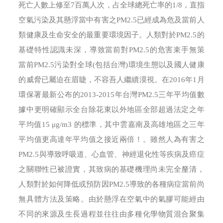
死亡人數上修至7百萬人次，占全球總死亡率的1/8，直指
空氣污染及其懸浮當中有害之PM2.5已經成為危及當前人
類健康及生命安全的最重要環境因子。人類對於PM2.5的
基礎特性認識未深，導致當前對PM2.5的危害束手無策
當前PM2.5污染對全球(包括台灣)環境生態以及國人健康
的威脅已屬迫在眉睫，不容吾人繼續漠視。在2016年1月
環保署最新公布的2013-2015年台灣PM2.5三年平均值數
據中更明確顯示全台除花東以外地區全部超過法定之年
平均值15 μg/m3 的標準，其中雲嘉南及高雄地區之三年
平均值更高達年平均值之接近兩倍！。雖然人為有害之
PM2.5與導致呼吸道、心血管、神經退化性等疾病及癌症
之關聯性已被證實，其致病的基礎機理尚未完全釐清，
人類對於如何降低或預防因PM2.5導致的各種病症當前尚
無具體方法及策略。由於懸浮在空氣中的氣膠可能經由
不同的來源及生長過程並往往由多種化學物質混合聚集