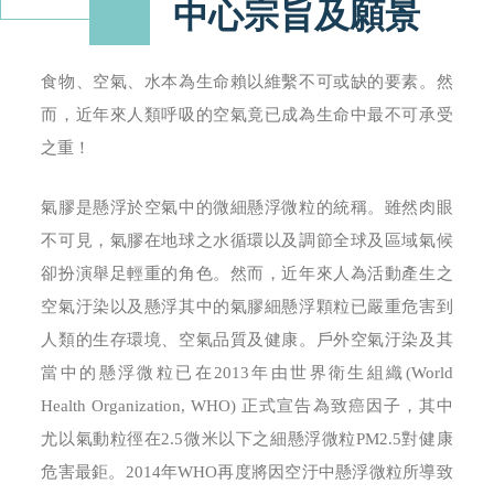
中心宗旨及願景
食物、空氣、水本為生命賴以維繫不可或缺的要素。然
而，近年來人類呼吸的空氣竟已成為生命中最不可承受
之重！
氣膠是懸浮於空氣中的微細懸浮微粒的統稱。雖然肉眼
不可見，氣膠在地球之水循環以及調節全球及區域氣候
卻扮演舉足輕重的角色。然而，近年來人為活動產生之
空氣汙染以及懸浮其中的氣膠細懸浮顆粒已嚴重危害到
人類的生存環境、空氣品質及健康。戶外空氣汙染及其
當中的懸浮微粒已在2013年由世界衛生組織(World
Health Organization, WHO) 正式宣告為致癌因子，其中
尤以氣動粒徑在2.5微米以下之細懸浮微粒PM2.5對健康
危害最鉅。2014年WHO再度將因空汙中懸浮微粒所導致