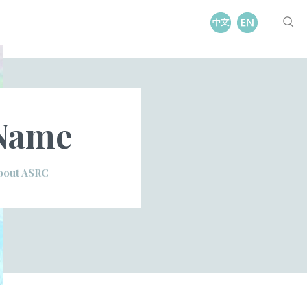
Name
bout ASRC