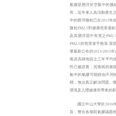
氣膠是懸浮於空氣中的微
而，近年來人為活動產生
中的懸浮微粒已在2013年由世界
微粒PM2.5對健康危害最
及其懸浮當中有害之PM2
PM2.5的危害束手無策 
署最新公布的2013-201
南及高雄地區之三年平均值
性已被證實，其致病的基礎
氣中的氣膠可能經由不同
標，無法真正解決問題。
環境及人體健康所帶來的
國立中山大學於2016年
旨，整合各個與氣膠議題