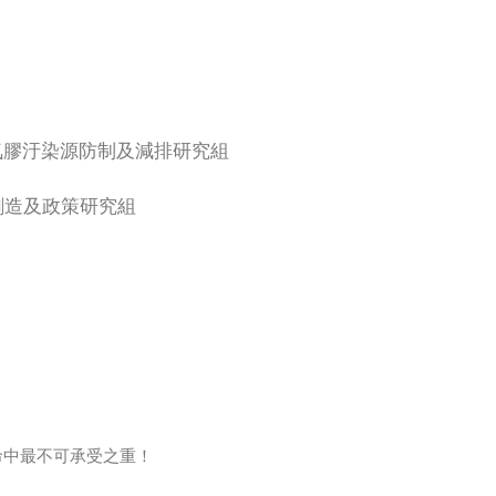
氣膠汙染源防制及減排研究組
創造及政策研究組
命中最不可承受之重！