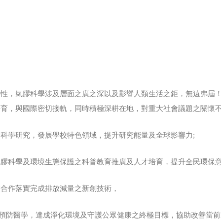
特性，氣膠科學涉及層面之廣之深以及影響人類生活之鉅，無遠弗屆
育，與國際密切接軌，同時積極深耕在地，對重大社會議題之關懷不
科學研究，發展學校特色領域，提升研究能量及全球影響力;
膠科學及環境生態保護之科普教育推廣及人才培育，提升全民環保意
業合作落實完成排放減量之新創技術，
.5預防醫學，達成淨化環境及守護公眾健康之終極目標，協助改善當前P