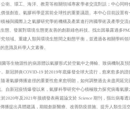
、公衛、環工、海洋、教育等相關領域專家學者交流對話；中心同時
及價值創造。氣膠科學是當前全球性的重要議題。本中心目前設置有
時積極與國際上之氣膠研究學術機構及產業進行跨國學術及產學交流
生態、發展對環境生態更友善的創新綠色科技、找出因暴露過多PM2.
研究領域、重建人類與環境生態間之動態平衡，並透過各相關學科領
護的意識及科學人文素養。
等生物源性的病原體以氣膠形式於空氣中之傳輸、致病機制及預
。新冠肺炎COVID-19 於2019年底爆發全球大流行，愈來愈多
。隨著氣膠傳播途徑的重要性愈來愈明朗，如何調整過去未盡周延完
戰。自新冠疫情爆發以來，氣膠科學研究中心積極致力探究病毒氣膠
2020年及2021年接續發表兩篇論文於
Science
期刊，指出病毒透
中傳播提出具體建議，期能創新醫療、改善防疫措施、提升人類生活