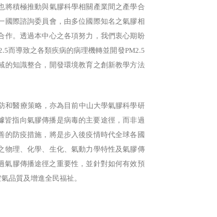
也將積極推動與氣膠科學相關產業間之產學合
一國際諮詢委員會，由多位國際知名之氣膠相
合作。透過本中心之各項努力，我們衷心期盼
5而導致之各類疾病的病理機轉並開發PM2.5
域的知識整合，開發環境教育之創新教學方法
防和醫療策略，亦為目前中山大學氣膠科學研
的證據皆指向氣膠傳播是病毒的主要途徑，而非過
善的防疫措施，將是步入後疫情時代全球各國
之物理、化學、生化、氣動力學特性及氣膠傳
過氣膠傳播途徑之重要性，並針對如何有效預
空氣品質及增進全民福祉。