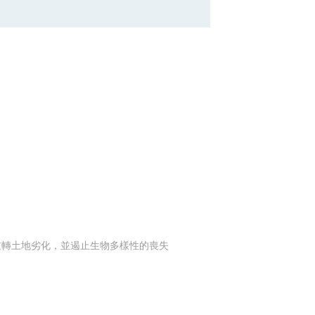
及逆轉土地劣化，並遏止生物多樣性的喪失