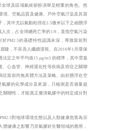
節全球及區域氣候卻扮演舉足輕重的角色。然
環境、空氣品質及健康。戶外空氣汙染及其當
告為致癌因子，其中尤以氣動粒徑在2.5微米以下之細懸浮
萬人次，占全球總死亡率的1/8，直指空氣污染
於PM2.5的基礎特性認識未深，導致當前對
在眉睫，不容吾人繼續漠視。在2016年1月環保
法定之年平均值15 μg/m3 的標準，其中雲嘉
吸道、心血管、神經退化性等疾病及癌症之關聯
種病症當前尚無具體方法及策略。由於懸浮在空
楚氣膠的化學成分及來源，只檢測是否過量超
之關聯性，才能真正釐清氣膠中的特定成分對
M2.5對地球環境生態以及人類健康危害為宗
人體健康之影響乃至氣膠於生醫領域的應用，