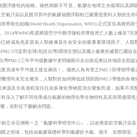
細懸浮微粒的統稱。雖然肉眼不可見，氣膠在地球之水循環以及調
之空氣汙染以及懸浮其中的氣膠細懸浮顆粒已嚴重危害到人類的生存
衛生組織(World Health Organization, WHO) 正式宣
鉅。2014年WHO再度將因空汙中懸浮微粒所導致死亡人數上修至7百
.5已經成為危及當前人類健康及生命安全的最重要環境因子。人類對
當前PM2.5污染對全球(包括台灣)環境生態以及國人健康的威脅已屬迫
5年台灣PM2.5三年平均值數據中更明確顯示全台除花東以外地區全部超過
更高達年平均值之接近兩倍！。雖然人為有害之PM2.5與導致呼
機理尚未完全釐清，人類對於如何降低或預防因PM2.5導致的各
的來源及生長過程並往往由多種化學物質混合聚集而成，如果不清
唯有深入了解不同化學成分氣膠的物理化學生物特性及其與周邊環境
影響，並對症下藥解決問題。
創立全亞洲唯一之「氣膠科學研究中心」，以改善當前空氣汙染及P
相關之領域，包括由氣膠基礎科學到氣膠於大氣、海洋、生態環境、