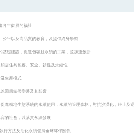
及促進各年齡層的福祉
教無類、公平以及高品質的教育，及提倡終身學習
有韌性的基礎建設，促進包容且永續的工業，並加速創新
市與人類居住具包容、安全、韌性及永續性
消費及生產模式
急措施以因應氣候變遷及其影響
、維護及促進領地生態系統的永續使用，永續的管理森林，對抗沙漠化，終止
平且包容的社會，以落實永續發展
展執行方法及
活化永續發展全球夥伴關係