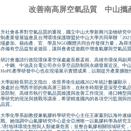
改善南高屏空氣品質 中山攜
提升社會各界對空氣品質的重視，國立中山大學新興污染物研究中心
控制產業發展協會及台灣環境保護聯盟於中山大學共同舉辦「2023
到場參加。藉由產、官、學及NGO團體共同合作發揮力量，為尋
場亦備有空品益智桌遊區，讓與會者從遊戲中增進氣膠與空氣品
次研討會邀請行政院環保署空保處處長蔡孟裕、高雄市環保局副
講，中鋼、中油及台電公司亦分享空品防制與永續發展近況。中
R HoPE產學研發中心也在現場展示實體成果，以期提升產業擴散
山大學副校長郭志文指出，依世界衛生組織2022年統計數據顯示
。身處於台灣西半部的南高屏三縣市，在秋冬時期更是深受空氣
污染防制、高雄市執行空氣品質維護與改善工作現況、港口轉型
科學研究的現況與挑戰等講座，希望精進國內的各項空污監測與
氣品質。
山大學化學系副教授兼氣膠科學研究中心主任王家蓁則以海外連
挑戰。她強調中山氣膠研究中心是全亞洲唯一以氣膠科學為研究
M2.5對地球環境生態與人類健康危害；並整合氣膠相關領域研究