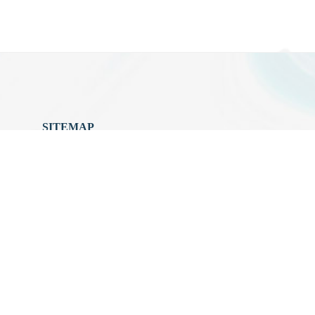
SITEMAP
關於中心
最新消息
中心成員
科普共學
國際交流
產官學合
中心活動
好站連結
聯絡我們
檔案管理
網站地圖
中心研究
中心亮點成果
空汙教育地圖
主題學程
內在發展目標