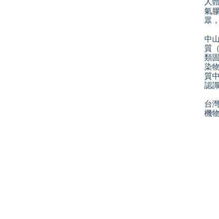
人
氣
眾
中
質
類
染
質
認
台
機