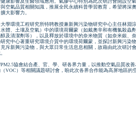
體健康影響及生醫領域應用。氣膠中心特別為此次研討會開設空
膠與空氣品質相關知識，推展全民永續科普學習教育，希望將深
，擴大影響力。
山大學環境工程研究所特聘教授兼新興污染物研究中心主任林淵
（水體、土壤及空氣）中的環境荷爾蒙（如戴奧辛和有機氯殺蟲
固醇及清潔劑等），以及釋放於環境中的奈米物質（如奈米銀、
物研究中心著重研究環境介質中的環境荷爾蒙，並探討新興污染
中充斥新興污染物，與大眾日常生活息息相關，故藉由此次研討
識。
灣PM2.5協會結合產、官、學、研各界力量，以推動空氣品質改
物（VOC）等相關議題研討會，盼此次各界合作能為高屏地區的