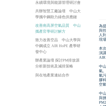
永續環境與能源管理研討會
共辦智慧工廠論壇 中山大
學攜中鋼助力綠色供應鏈
改善南高屏空氣品質 中山
為
與
攜產官學研討解方
人
現
致力改善空品 中山大學與
中鋼成立 AIR HoPE 產學研
本
發中心
演
AI
辦產業論壇 探討PM排放源
分析新技術及減排策略
中
氣
與在地產業連結合作
氣
膠
空
中
與
P