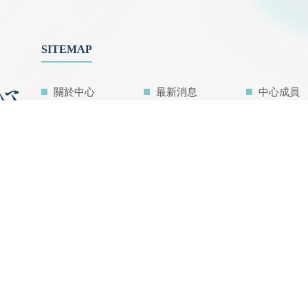
SITEMAP
關於中心
最新消息
中心成員
科普共學
國際交流
產官學合
中心活動
好站連結
聯絡我們
檔案管理
網站地圖
中心研究
中心亮點成果
空汙教育地圖
主題學程
內在發展目標
IDG@Taiwan
總瀏覽人數 1450016