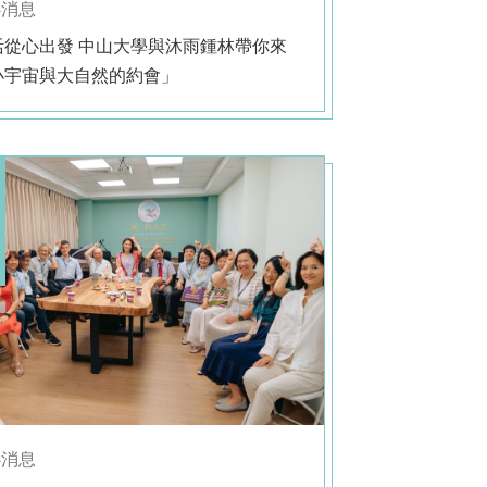
心消息
活從心出發 中山大學與沐雨鍾林帶你來
小宇宙與大自然的約會」
心消息