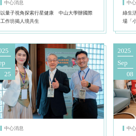
中心消息
中
以量子視角探索行星健康 中山大學辦國際
綠生
工作坊揭人境共生
場「
025
2025
ep
Sep
25
08
中心消息
中