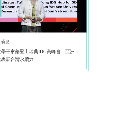
心消息
大學王家蓁登上瑞典IDG高峰會 亞洲
代表展台灣永續力