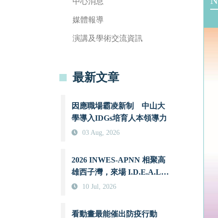
N
中心消息
媒體報導
演講及學術交流資訊
最新文章
因應職場霸凌新制 中山大
學導入IDGs培育人本領導力
03 Aug, 2026
2026 INWES-APNN 相聚高
雄西子灣，來場 I.D.E.A.L.
的約會吧！
10 Jul, 2026
看動畫最能催出防疫行動