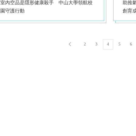
室內空品是隱形健康殺手 中山大學領航校
助推氣膠
園守護行動
創育
2
3
4
5
6