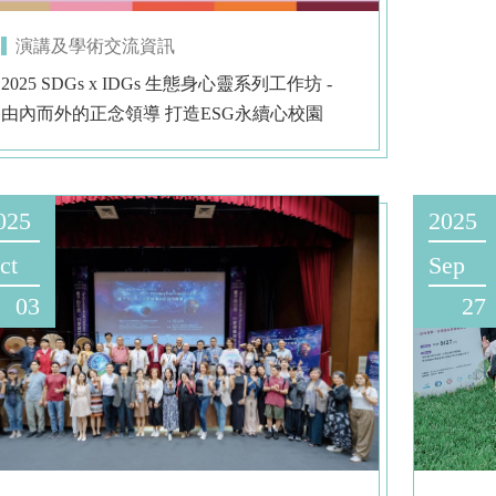
演講及學術交流資訊
2025 SDGs x IDGs 生態身心靈系列工作坊 -
由內而外的正念領導 打造ESG永續心校園
025
2025
ct
Sep
03
27