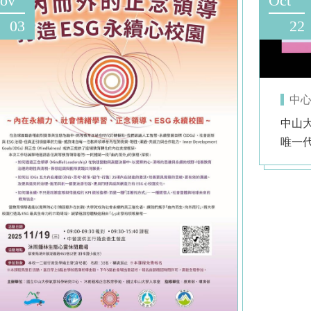
ov
Oct
03
22
中
中山
唯一